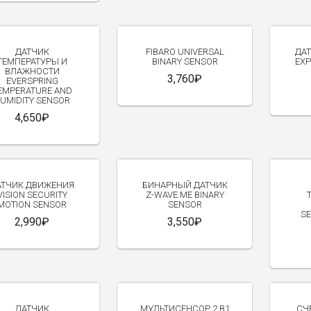
ДАТЧИК
FIBARO UNIVERSAL
ДА
ТЕМПЕРАТУРЫ И
BINARY SENSOR
EXP
ВЛАЖНОСТИ
3,760₽
EVERSPRING
EMPERATURE AND
UMIDITY SENSOR
4,650₽
АТЧИК ДВИЖЕНИЯ
БИНАРНЫЙ ДАТЧИК
VISION SECURITY
Z-WAVE.ME BINARY
MOTION SENSOR
SENSOR
S
2,990₽
3,550₽
ДАТЧИК
МУЛЬТИСЕНСОР 2 В1
СЧ