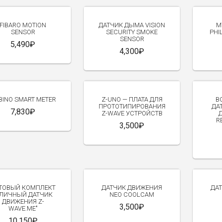
FIBARO MOTION
ДАТЧИК ДЫМА VISION
М
SENSOR
SECURITY SMOKE
PHI
SENSOR
5,490₽
4,300₽
BINO SMART METER
Z-UNO — ПЛАТА ДЛЯ
В
ПРОТОТИПИРОВАНИЯ
ДА
7,830₽
Z-WAVE УСТРОЙСТВ
R
3,500₽
ТОВЫЙ КОМПЛЕКТ
ДАТЧИК ДВИЖЕНИЯ
ДА
УЛИЧНЫЙ ДАТЧИК
NEO COOLCAM
ДВИЖЕНИЯ Z-
3,500₽
WAVE.ME"
10,150₽