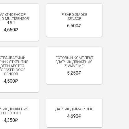
УЛЬТИСЕНСОР
FIBARO SMOKE
LIO MULTISENSOR
SENSOR
4 В 1
6,500₽
4,650₽
СТРАИВАЕМЫЙ
ГОТОВЫЙ КОМПЛЕКТ
ТЧИК ОТКРЫТИЯ
"ДАТЧИК ДВИЖЕНИЯ
ДВЕРИ AEOTEC
Z-WAVE.ME"
ECESSED DOOR
5,250₽
SENSOR
4,500₽
ТЧИК ДВИЖЕНИЯ
ДАТЧИК ДЫМА PHILIO
PHILIO 3 В 1
4,690₽
4,350₽