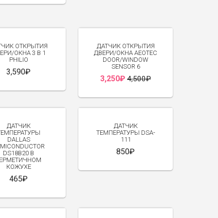
-28%
ТЧИК ОТКРЫТИЯ
ДАТЧИК ОТКРЫТИЯ
ЕРИ/ОКНА 3 В 1
ДВЕРИ/ОКНА AEOTEC
PHILIO
DOOR/WINDOW
SENSOR 6
3,590₽
3,250₽
4,500₽
NEW
ДАТЧИК
ДАТЧИК
ТЕМПЕРАТУРЫ
ТЕМПЕРАТУРЫ DSA-
DALLAS
111
EMICONDUCTOR
850₽
DS18B20 В
ЕРМЕТИЧНОМ
КОЖУХЕ
465₽