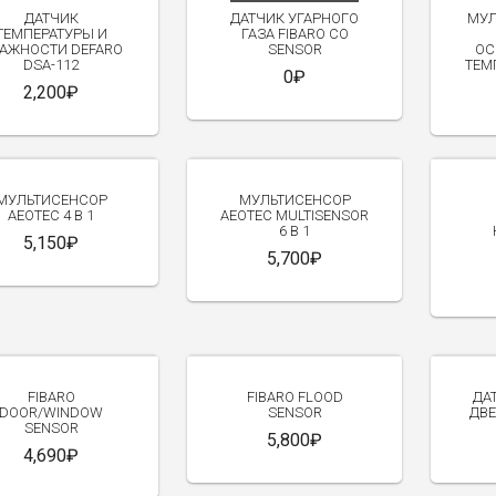
W
ДАТЧИК
ДАТЧИК УГАРНОГО
МУЛ
ТЕМПЕРАТУРЫ И
ГАЗА FIBARO CO
АЖНОСТИ DEFARO
SENSOR
ОС
DSA-112
ТЕМП
0₽
2,200₽
МУЛЬТИСЕНСОР
МУЛЬТИСЕНСОР
AEOTEC 4 В 1
AEOTEC MULTISENSOR
6 В 1
5,150₽
5,700₽
FIBARO
FIBARO FLOOD
ДА
DOOR/WINDOW
SENSOR
ДВЕ
SENSOR
5,800₽
4,690₽