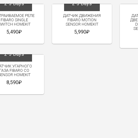
2-3 Days
2-3 Days
W
NEW
NEW
ТРАИВАЕМОЕ РЕЛЕ
ДАТЧИК ДВИЖЕНИЯ
ДА
FIBARO SINGLE
FIBARO MOTION
ДВЕ
SWITCH HOMEKIT
SENSOR HOMEKIT
D
S
5,490₽
5,990₽
2-3 Days
АТЧИК УГАРНОГО
ГАЗА FIBARO CO
SENSOR HOMEKIT
8,590₽