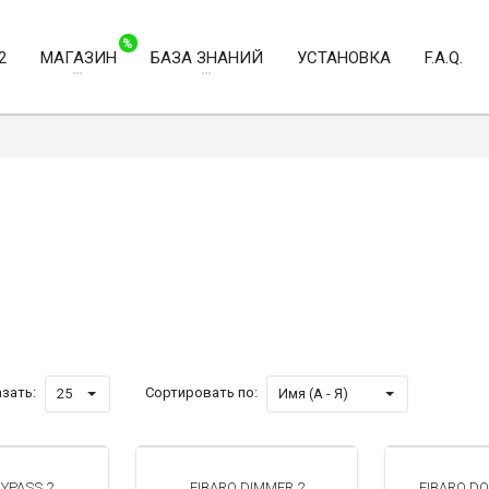
%
2
МАГАЗИН
БАЗА ЗНАНИЙ
УСТАНОВКА
F.A.Q.
зать:
Сортировать по:
25
Имя (А - Я)
BYPASS 2
FIBARO DIMMER 2
FIBARO D