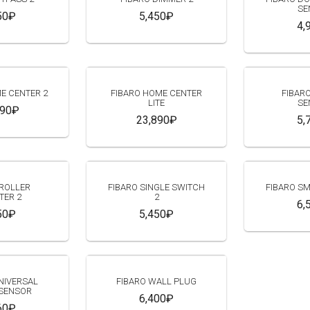
SE
50₽
5,450₽
4,
E CENTER 2
FIBARO HOME CENTER
FIBAR
LITE
SE
990₽
23,890₽
5,
 ROLLER
FIBARO SINGLE SWITCH
FIBARO S
TER 2
2
6,
50₽
5,450₽
NIVERSAL
FIBARO WALL PLUG
 SENSOR
6,400₽
60₽