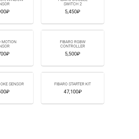
NSOR
SWITCH 2
900₽
5,450₽
O MOTION
FIBARO RGBW
NSOR
CONTROLLER
700₽
5,500₽
MOKE SENSOR
FIBARO STARTER KIT
500₽
47,100₽