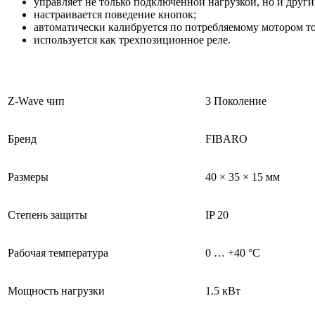
управляет не только подключенной нагрузкой, но и друг
настраивается поведение кнопок;
автоматически калибруется по потребляемому мотором то
используется как трехпозиционное реле.
Z-Wave чип
3 Поколение
Бренд
FIBARO
Размеры
40 × 35 × 15 мм
Степень защиты
IP 20
Рабочая температура
0 … +40 °C
Мощность нагрузки
1.5 кВт