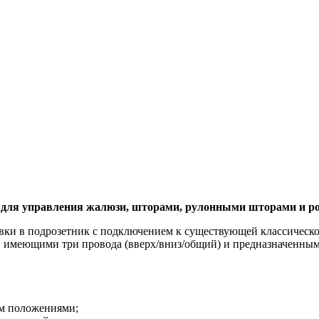
 для управления жалюзи, шторами, рулонными шторами и р
овки в подрозетник с подключением к существующей классическо
 имеющими три провода (вверх/вниз/общий) и предназначенным
м положениями;