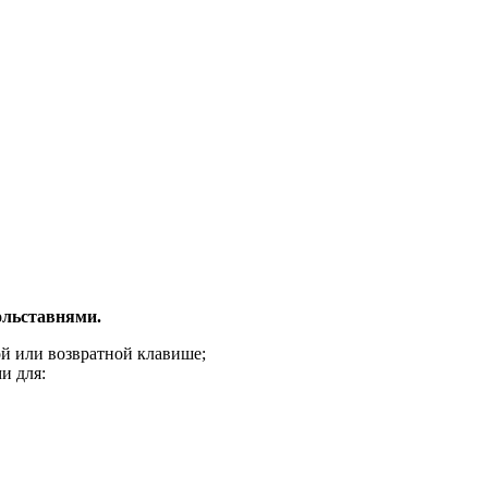
ольставнями.
й или возвратной клавише;
и для: