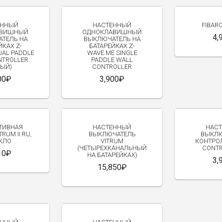
NEW
ЕННЫЙ
НАСТЕННЫЙ
FIBAR
АВИШНЫЙ
ОДНОКЛАВИШНЫЙ
4,
ТЕЛЬ НА
ВЫКЛЮЧАТЕЛЬ НА
ЙКАХ Z-
БАТАРЕЙКАХ Z-
UAL PADDLE
WAVE.ME SINGLE
NTROLLER
PADDLE WALL
ЛЫЙ)
CONTROLLER
00₽
3,900₽
ТИВНАЯ
НАСТЕННЫЙ
НАС
RUM II RU,
ВЫКЛЮЧАТЕЛЬ
ВЫКЛЮ
КЛО
VITRUM
КОНТРО
(ЧЕТЫРЕХКАНАЛЬНЫЙ
CONTR
10₽
НА БАТАРЕЙКАХ)
3,
15,850₽