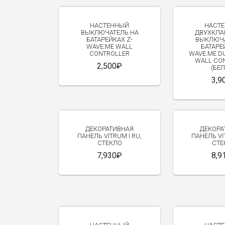
НАСТЕННЫЙ
НАСТ
ВЫКЛЮЧАТЕЛЬ НА
ДВУХКЛ
БАТАРЕЙКАХ Z-
ВЫКЛЮЧА
ВСЕ УСТРОЙСТВА
WAVE.ME WALL
БАТАРЕ
CONTROLLER
WAVE.ME D
ДАТЧИКИ
WALL CO
2,500₽
ИМПОРТИРОВАННЫЕ
(БЕ
КОНТРОЛЛЕРЫ
3,9
ПУЛЬТЫ УПРАВЛЕНИЯ
КОНТРОЛЛЕРЫ
МОДУЛИ В РОЗЕТКУ
УПРАВЛЯЮЩИЕ МИКРО-МОДУЛИ
ДЕКОРАТИВНАЯ
ДЕКОРА
ПАНЕЛЬ VITRUM I RU,
ПАНЕЛЬ VIT
ЗАМКИ
СТЕКЛО
СТЕ
УПРАВЛЕНИЕ КЛИМАТОМ
7,930₽
8,9
УПРАВЛЕНИЕ ЖАЛЮЗИ И ВОРОТАМИ
УПРАВЛЕНИЕ СВЕТОМ
ВЫКЛЮЧАТЕЛИ
СВЯЗЬ С ДРУГИМИ СИСТЕМАМИ
УМНОГО ДОМА
СИРЕНЫ