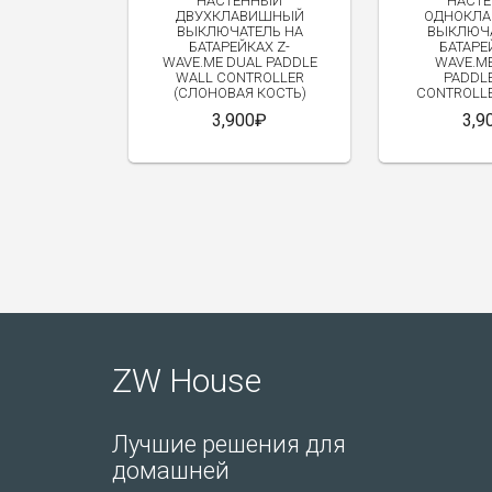
НАСТЕННЫЙ
НАСТ
КАМЕРЫ НАБЛЮДЕНИЯ
ДВУХКЛАВИШНЫЙ
ОДНОКЛ
ГОТОВЫЕ КОМПЛЕКТЫ
ВЫКЛЮЧАТЕЛЬ НА
ВЫКЛЮЧА
БАТАРЕЙКАХ Z-
БАТАРЕ
ДРУГИЕ Z-WAVE УСТРОЙСТВА
WAVE.ME DUAL PADDLE
WAVE.ME
WALL CONTROLLER
PADDL
(СЛОНОВАЯ КОСТЬ)
CONTROLLE
3,900₽
3,9
ZW House
Лучшие решения для
домашней