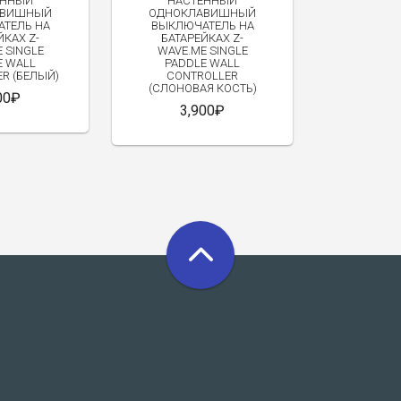
ЕННЫЙ
НАСТЕННЫЙ
АВИШНЫЙ
ОДНОКЛАВИШНЫЙ
ТЕЛЬ НА
ВЫКЛЮЧАТЕЛЬ НА
ЙКАХ Z-
БАТАРЕЙКАХ Z-
 SINGLE
WAVE.ME SINGLE
E WALL
PADDLE WALL
R (БЕЛЫЙ)
CONTROLLER
(СЛОНОВАЯ КОСТЬ)
00₽
3,900₽