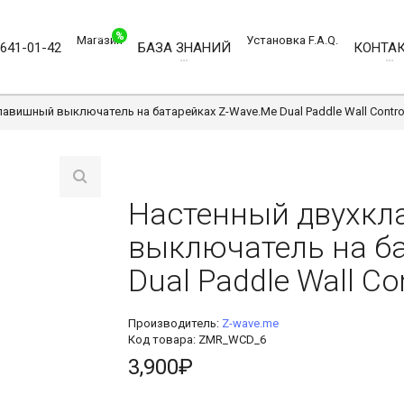
%
Магазин
Установка
F.A.Q.
)641-01-42
БАЗА ЗНАНИЙ
КОНТА
авишный выключатель на батарейках Z-Wave.Me Dual Paddle Wall Control
Настенный двухк
выключатель на ба
Dual Paddle Wall Con
Производитель:
Z-wave.me
Код товара: ZMR_WCD_6
3,900₽