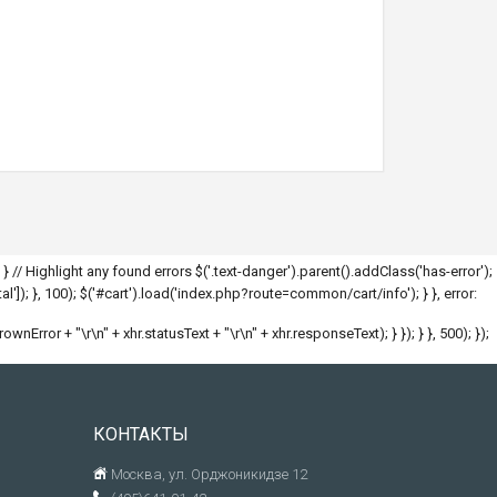
; } // Highlight any found errors $('.text-danger').parent().addClass('has-error');
l']); }, 100); $('#cart').load('index.php?route=common/cart/info'); } }, error:
hrownError + "\r\n" + xhr.statusText + "\r\n" + xhr.responseText); } }); } }, 500); });
КОНТАКТЫ
Москва, ул. Орджоникидзе 12