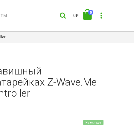
0
КТЫ
0₽
ler
лавишный
тарейках Z-Wave.Me
troller
На складе