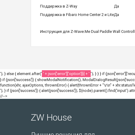
Поддержка в Z-Way
Да
Поддержка в Fibaro Home Center 2 и Lite
Да
Инструкция для Z-Wave.Me Dual Paddle Wall Controll
'); } else { element.after('
' + json['error']['option'][i] + '
'); } } } if (json['error']['r
} if (json['success']) { showModalNotification(); ModalDialogResult(json['success
function(xhr, ajaxOptions, thrownError) { alert(thrownError + "\r\n" + xhr.statusText
'); } if (json['success']) { alert(json['success']); $(node).parent().find('input').att
//-->
ZW House
Лучшие решения для