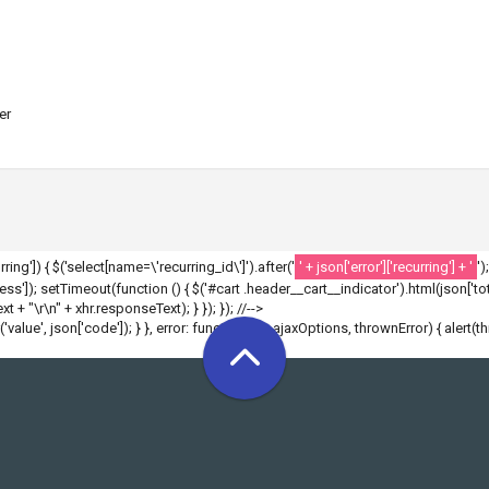
er
ecurring']) { $('select[name=\'recurring_id\']').after('
' + json['error']['recurring'] + '
')
']); setTimeout(function () { $('#cart .header__cart__indicator').html(json['tota
 + "\r\n" + xhr.responseText); } }); }); //-->
r('value', json['code']); } }, error: function(xhr, ajaxOptions, thrownError) { alert(t