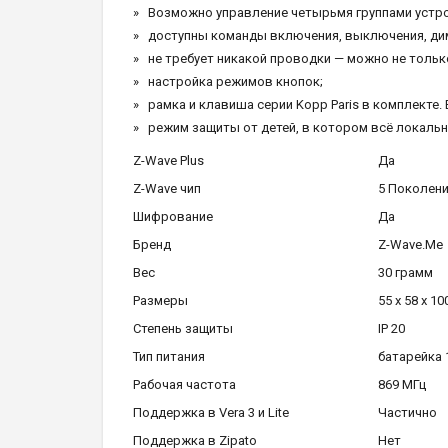
Возможно управление четырьмя группами устр
доступны команды включения, выключения, дим
не требует никакой проводки — можно не только
настройка режимов кнопок;
рамка и клавиша серии Kopp Paris в комплекте.
режим защиты от детей, в котором всё локаль
Z-Wave Plus
Да
Z-Wave чип
5 Поколен
Шифрование
Да
Бренд
Z-Wave.Me
Вес
30 грамм
Размеры
55 x 58 x 1
Степень защиты
IP 20
Тип питания
батарейка 
Рабочая частота
869 МГц
Поддержка в Vera 3 и Lite
Частично
Поддержка в Zipato
Нет