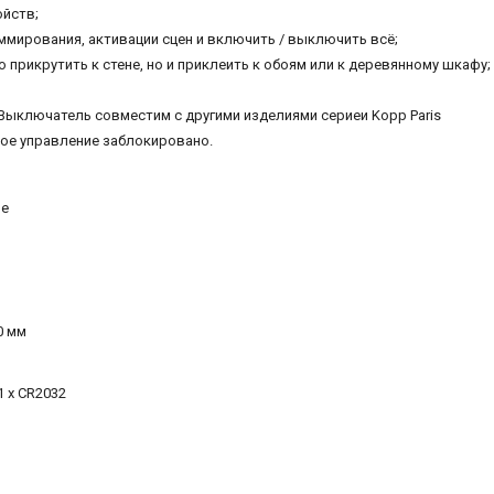
ойств;
мирования, активации сцен и включить / выключить всё;
 прикрутить к стене, но и приклеить к обоям или к деревянному шкафу;
 Выключатель совместим с другими изделиями сериеи Kopp Paris
ное управление заблокировано.
ие
00 мм
1 x CR2032