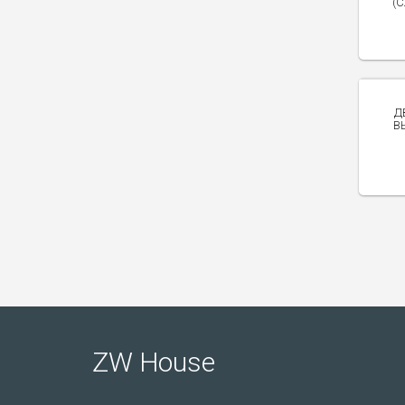
(
Д
В
ZW House