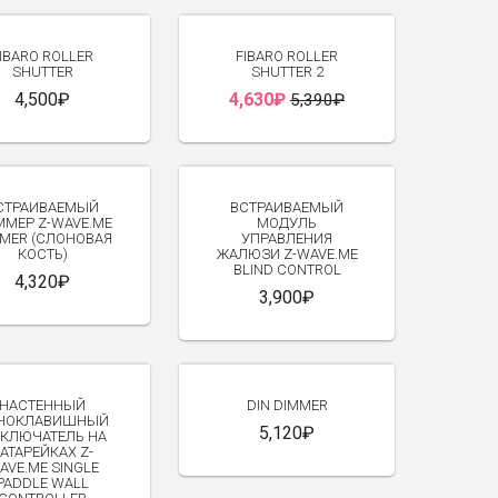
-14%
IBARO ROLLER
FIBARO ROLLER
SHUTTER
SHUTTER 2
4,500₽
4,630₽
5,390₽
СТРАИВАЕМЫЙ
ВСТРАИВАЕМЫЙ
МЕР Z-WAVE.ME
МОДУЛЬ
MER (СЛОНОВАЯ
УПРАВЛЕНИЯ
КОСТЬ)
ЖАЛЮЗИ Z-WAVE.ME
BLIND CONTROL
4,320₽
3,900₽
НАСТЕННЫЙ
DIN DIMMER
НОКЛАВИШНЫЙ
5,120₽
КЛЮЧАТЕЛЬ НА
АТАРЕЙКАХ Z-
AVE.ME SINGLE
PADDLE WALL