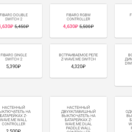
-15%
-16%
FIBARO DOUBLE
FIBARO RGBW
F
SWITCH 2
CONTROLLER
4,630₽
4,630₽
5,450₽
5,500₽
FIBARO SINGLE
ВСТРАИВАЕМОЕ РЕЛЕ
В
SWITCH 2
Z-WAVE.ME SWITCH
ДИМ
DIM
5,390₽
4,320₽
НАСТЕННЫЙ
НАСТЕННЫЙ
ЫКЛЮЧАТЕЛЬ НА
ДВУХКЛАВИШНЫЙ
ОД
БАТАРЕЙКАХ Z-
ВЫКЛЮЧАТЕЛЬ НА
ВЫ
WAVE.ME WALL
БАТАРЕЙКАХ Z-
Б
CONTROLLER
WAVE.ME DUAL
W
PADDLE WALL
2,500₽