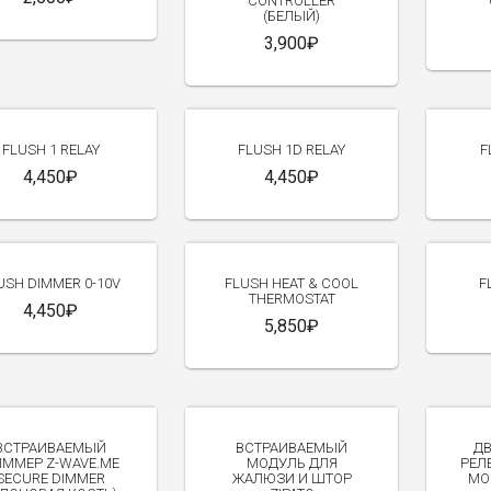
CONTROLLER
(БЕЛЫЙ)
3,900₽
FLUSH 1 RELAY
FLUSH 1D RELAY
F
4,450₽
4,450₽
USH DIMMER 0-10V
FLUSH HEAT & COOL
F
THERMOSTAT
4,450₽
5,850₽
ВСТРАИВАЕМЫЙ
ВСТРАИВАЕМЫЙ
Д
ММЕР Z-WAVE.ME
МОДУЛЬ ДЛЯ
РЕЛ
SECURE DIMMER
ЖАЛЮЗИ И ШТОР
МО