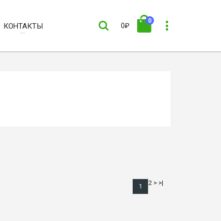
0
КОНТАКТЫ
0₽
2
>
>|
1