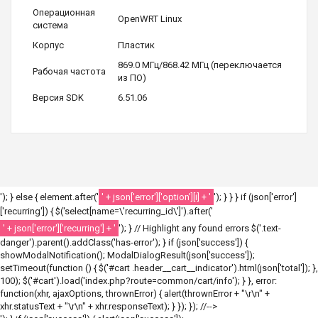
Операционная
OpenWRT Linux
система
Корпус
Пластик
869.0 МГц/868.42 МГц (переключается
Рабочая частота
из ПО)
Версия SDK
6.51.06
'); } else { element.after('
' + json['error']['option'][i] + '
'); } } } if (json['error']
['recurring']) { $('select[name=\'recurring_id\']').after('
' + json['error']['recurring'] + '
'); } // Highlight any found errors $('.text-
danger').parent().addClass('has-error'); } if (json['success']) {
showModalNotification(); ModalDialogResult(json['success']);
setTimeout(function () { $('#cart .header__cart__indicator').html(json['total']); },
100); $('#cart').load('index.php?route=common/cart/info'); } }, error:
function(xhr, ajaxOptions, thrownError) { alert(thrownError + "\r\n" +
xhr.statusText + "\r\n" + xhr.responseText); } }); }); //-->