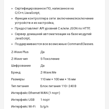
Сертифицированное ПО, написанное на
C/C++/JavaScript,
Функции контроллера сети: включение/исключение
устройств и их настройка,
Предоставляет API уровней C и/или JSON по HTTP,
Сервер домашней автоматизации на базе модулей
JavaScript,
Поддерживаются все возможные CommandClasses.
Z-Wave Plus
Да
Z-Wave чип
5 Поколение
Шифрование
Да
Бренд
Z-Wave.Me
Размеры
110 мм × 100 мм × 16 мм
Тип питания
Блок питания 110–240 В
Интерфейс Ethernet
WAN (1 порт)
Интерфейс USB
1 порт
Интерфейс Wi-Fi
b/g/n