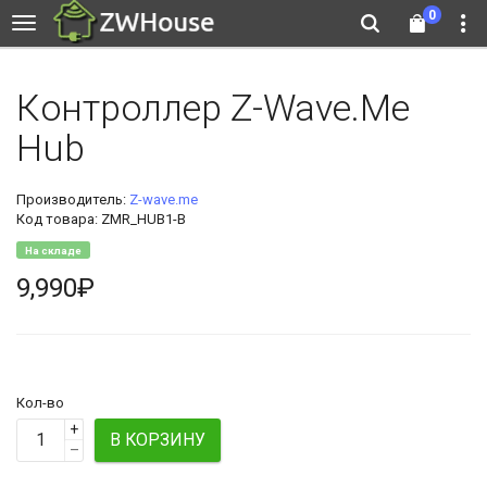
0
Контроллер Z-Wave.Me
Hub
Производитель:
Z-wave.me
Код товара: ZMR_HUB1-B
На складе
9,990₽
Кол-во
+
В КОРЗИНУ
–