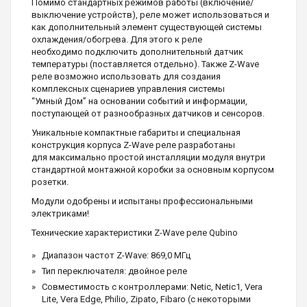
Помимо стандартных режимов работы (включение/
выключение устройств), реле может использоваться и
как дополнительный элемент существующей системы
охлаждения/обогрева. Для этого к реле
необходимо подключить дополнительный датчик
температуры (поставляется отдельно). Также Z-Wave
реле возможно использовать для создания
комплексных сценариев управления системы
“Умный Дом” на основании событий и информации,
поступающей от разнообразных датчиков и сенсоров.
Уникальные компактные габариты и специальная
конструкция корпуса Z-Wave реле разработаны
для максимально простой инсталляции модуля внутри
стандартной монтажной коробки за основным корпусом
розетки.
Модули одобрены и испытаны профессиональными
электриками!
Технические характеристики Z-Wave реле Qubino
Диапазон частот Z-Wave: 869,0 МГц
Тип переключателя: двойное реле
Совместимость с контроллерами: Netic, Netic1, Vera
Lite, Vera Edge, Philio, Zipato, Fibaro (с некоторыми