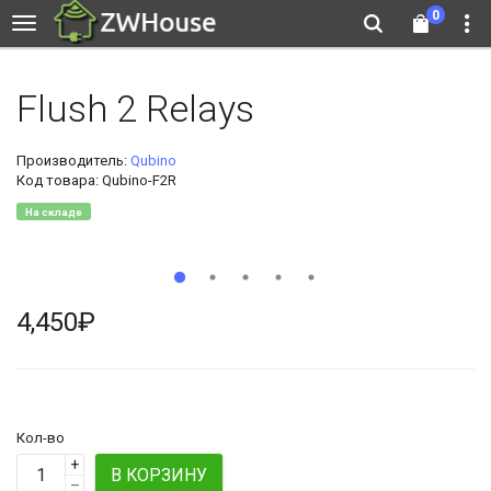
0
Flush 2 Relays
Производитель:
Qubino
Код товара: Qubino-F2R
На складе
4,450₽
Кол-во
+
В КОРЗИНУ
–