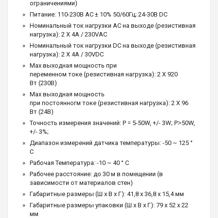
ограничениями)
Питание: 110-230В АС ± 10% 50/60Гц; 24-30В DC
Номинальный ток нагрузки AC на выходе (резистивная
нагрузка): 2 X 4A / 230VAC
Номинальный ток нагрузки DC на выходе (резистивная
нагрузка): 2 X 4A / 30VDC
Max выходная мощность при
переменном токе (резистивная нагрузка): 2 X 920
Вт (230В)
Max выходная мощность
при постоянногм токе (резистивная нагрузка): 2 X 96
Вт (24В)
Точность измерения значений: P = 5-50W, +/- 3W; P˃50W,
+/- 3%;
Диапазон измерений датчика температуры: -50 ~ 125 °
C
Рабочая Температура: -10 ~ 40 ° C
Рабочее расстояние: до 30 м в помещении (в
зависимости от материалов стен)
Габаритные размеры (Ш х В х Г): 41,8 х 36,8 х 15,4 мм
Габаритные размеры упаковки (Ш х В х Г): 79 х 52 х 22
мм