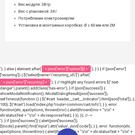
Вес модуля: 28 гр
Вес с упаковкой: 34 г
Потребление электроэнергии:
Установка в монтажных коробках: Ø ≥ 60 мм или 2M
'); } else { element.after('
' + json['error']['option'][i] + '
'); } } } if (json['error']
['recurring']) { $('select[name=\'recurring_id\']').after('
' + json['error']['recurring'] + '
'); } // Highlight any found errors $('.text-
danger').parent().addClass('has-error'); } if (json['success']) {
showModalNotification(); ModalDialogResult(json['success']);
setTimeout(function () { $('#cart .header__cart__indicator').html(json['total']); },
100); $('#cart').load('index.php?route=common/cart/info'); } }, error:
function(xhr, ajaxOptions, thrownError) { alert(thrownError + "\r\n" +
xhr.statusText + "\r\n" + xhr.responseText); } }); }); //-->
'); } if (json['success']) { alert(json['success']);
$(node).parent().find('input').attr('value', json['code']); } }, error: function(xhr,
ajaxOptions, thrownError) { alert(thrownError + "\r\n" + xhr.statusText + "\r\n" +