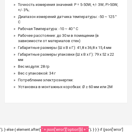
Точность измерения значений: P = 5-50W, +/- 3W; P˃50W,
+/- 3%;
Диапазон измерений датчика температуры: -50 ~ 125 °
C
Рабочая Температура: -10 ~ 40 ° C
Рабочее расстояние: до 30 м в помещении (в
зависимости от материалов стен)
Габаритные размеры (Ш х В х Г): 41,8 х 36,8 х 15,4 мм
Габаритные размеры упаковки (Ш х В х Г): 79 х 52 х 22
мм
Вес модуля: 28 гр
Вес с упаковкой: 34 г
Потребление электроэнергии:
Установка в монтажных коробках: Ø ≥ 60 мм или 2M
'); } else { element.after('
' + json['error']['option'][i] + '
'); } } } if (json['error']