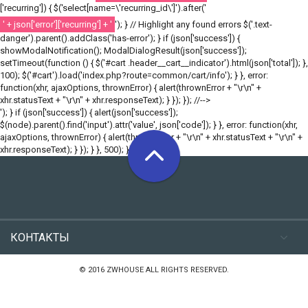
['recurring']) { $('select[name=\'recurring_id\']').after('
' + json['error']['recurring'] + '
'); } // Highlight any found errors $('.text-
danger').parent().addClass('has-error'); } if (json['success']) {
showModalNotification(); ModalDialogResult(json['success']);
setTimeout(function () { $('#cart .header__cart__indicator').html(json['total']); },
100); $('#cart').load('index.php?route=common/cart/info'); } }, error:
function(xhr, ajaxOptions, thrownError) { alert(thrownError + "\r\n" +
xhr.statusText + "\r\n" + xhr.responseText); } }); }); //-->
'); } if (json['success']) { alert(json['success']);
$(node).parent().find('input').attr('value', json['code']); } }, error: function(xhr,
ajaxOptions, thrownError) { alert(thrownError + "\r\n" + xhr.statusText + "\r\n" +
xhr.responseText); } }); } }, 500); }); //-->
КОНТАКТЫ
© 2016 ZWHOUSE ALL RIGHTS RESERVED.