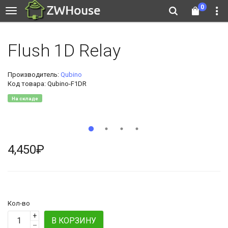
0
Flush 1D Relay
Производитель:
Qubino
Код товара: Qubino-F1DR
На складе
4,450₽
Кол-во
+
В КОРЗИНУ
–