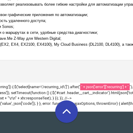
озволяет реализовывать более гибкие настройки для автоматизации упр
свои графические приложения по автоматизации;
ость удаленного доступа;
и Sonos;
 о маршрутах в сети, удобные средства диагностики;
ve.Me Z-Way для Western Digital;
(EX2, EX4, EX2100, EX4100), My Cloud Business (DL2100, DL4100), а также
ecurring']) { $('select[name=\'recurring_id\']').after('
' + json['error']['recurring'] + '
')
']); setTimeout(function () { $('#cart .header__cart__indicator').html(json['tota
 + "\r\n" + xhr.responseText); } }); }); //-->
r('value', json['code']); } }, error: function(xhr, ajaxOptions, thrownError) { alert(t