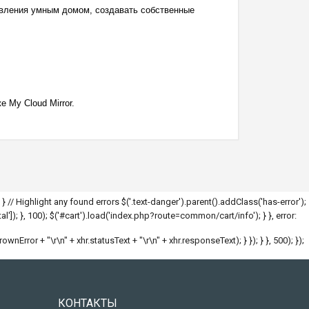
авления умным домом, создавать собственные
 My Cloud Mirror.
; } // Highlight any found errors $('.text-danger').parent().addClass('has-error');
l']); }, 100); $('#cart').load('index.php?route=common/cart/info'); } }, error:
hrownError + "\r\n" + xhr.statusText + "\r\n" + xhr.responseText); } }); } }, 500); });
КОНТАКТЫ