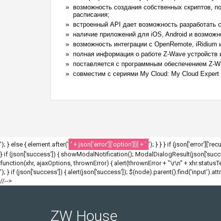
возможность создания собственных скриптов, п
расписания;
встроенный API дает возможность разработать 
наличие приложений для iOS, Android и возможн
возможность интеграции с OpenRemote, iRidium 
полная информация о работе Z-Wave устройств и
поставляется с программным обеспечением Z-Wa
совместим с сериями My Cloud: My Cloud Expert 
'); } else { element.after('
' + json['error']['option'][i] + '
'); } } } if (json['error']['r
} if (json['success']) { showModalNotification(); ModalDialogResult(json['success
function(xhr, ajaxOptions, thrownError) { alert(thrownError + "\r\n" + xhr.statusText
'); } if (json['success']) { alert(json['success']); $(node).parent().find('input').att
//-->
ZW House