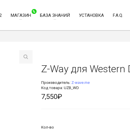
%
2
МАГАЗИН
БАЗА ЗНАНИЙ
УСТАНОВКА
F.A.Q.
Z-Way для Western D
Производитель:
Z-wave.me
Код товара: UZB_WD
7,550₽
Кол-во