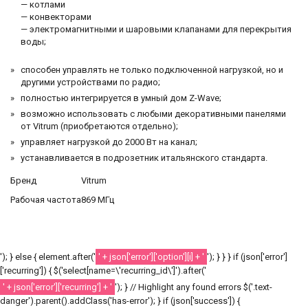
— котлами
— конвекторами
— электромагнитными и шаровыми клапанами для перекрытия
воды;
способен управлять не только подключенной нагрузкой, но и
другими устройствами по радио;
полностью интегрируется в умный дом Z-Wave;
возможно использовать с любыми декоративными панелями
от Vitrum (приобретаются отдельно);
управляет нагрузкой до 2000 Вт на канал;
устанавливается в подрозетник итальянского стандарта.
Бренд
Vitrum
Рабочая частота
869 МГц
'); } else { element.after('
' + json['error']['option'][i] + '
'); } } } if (json['error']
['recurring']) { $('select[name=\'recurring_id\']').after('
' + json['error']['recurring'] + '
'); } // Highlight any found errors $('.text-
danger').parent().addClass('has-error'); } if (json['success']) {