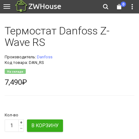
0
Термостат Danfoss Z-
Wave RS
Производитель:
Danfoss
Код товара: DAN_RS
На складе
7,490₽
Кол-во
+
В КОРЗИНУ
–