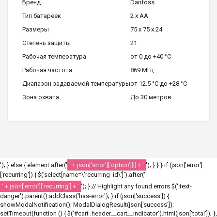
Бренд
Danfoss
Тип батареек
2 x AA
Размеры
75 x 75 x 24
Степень защиты
21
Рабочая температура
от 0 до +40 °C
Рабочая частота
869 МГц
Диапазон задаваемой температуры
от 12.5 °C до +28 °C
Зона охвата
До 30 метров
'); } else { element.after('
' + json['error']['option'][i] + '
'); } } } if (json['error']
['recurring']) { $('select[name=\'recurring_id\']').after('
' + json['error']['recurring'] + '
'); } // Highlight any found errors $('.text-
danger').parent().addClass('has-error'); } if (json['success']) {
showModalNotification(); ModalDialogResult(json['success']);
setTimeout(function () { $('#cart .header__cart__indicator').html(json['total']); },