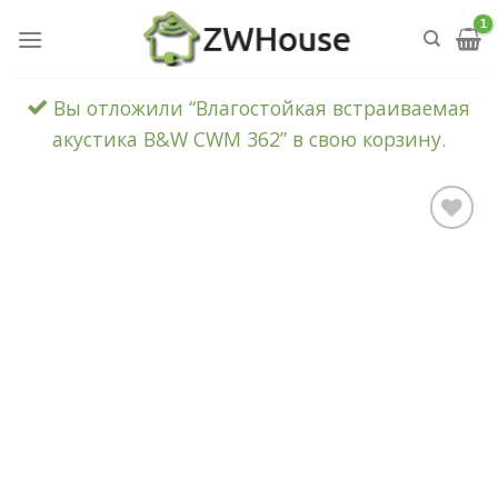
Skip
to
content
Вы отложили “Влагостойкая встраиваемая
акустика B&W CWM 362” в свою корзину.
Add to
Wishlist