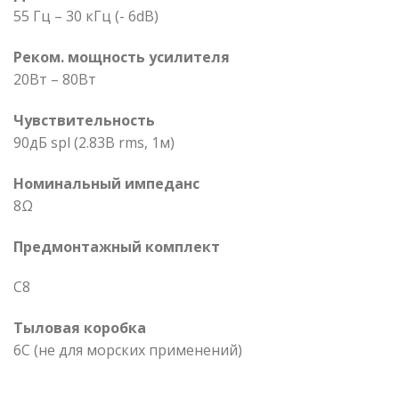
55 Гц – 30 кГц (- 6dB)
Реком. мощность усилителя
20Вт – 80Вт
Чувствительность
90дБ spl (2.83В rms, 1м)
Номинальный импеданс
8Ω
Предмонтажный комплект
C8
Тыловая коробка
6C (не для морских применений)