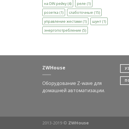
на DIN рейку
(4)
реле
(1)
розетка
(1)
слаботочные
(15)
управление жестами
(1)
шунт
(1)
энергопотребление
(5)
ZWHouse
У
П
Оборудование Z-wave для
домашней автоматизации.
2013-2019 ©
ZWHouse