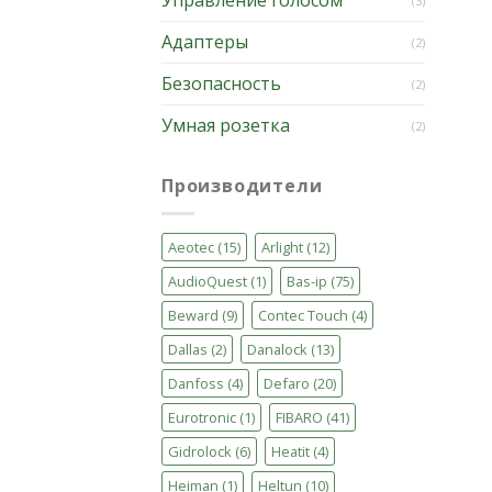
Управление голосом
(3)
Адаптеры
(2)
Безопасность
(2)
Умная розетка
(2)
Производители
Aeotec
(15)
Arlight
(12)
AudioQuest
(1)
Bas-ip
(75)
Beward
(9)
Contec Touch
(4)
Dallas
(2)
Danalock
(13)
Danfoss
(4)
Defaro
(20)
Eurotronic
(1)
FIBARO
(41)
Gidrolock
(6)
Heatit
(4)
Heiman
(1)
Heltun
(10)