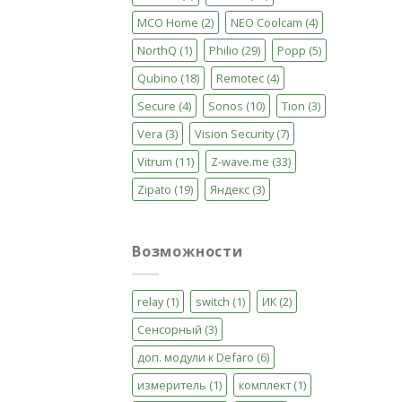
MCO Home
(2)
NEO Coolcam
(4)
NorthQ
(1)
Philio
(29)
Popp
(5)
Qubino
(18)
Remotec
(4)
Secure
(4)
Sonos
(10)
Tion
(3)
Vera
(3)
Vision Security
(7)
Vitrum
(11)
Z-wave.me
(33)
Zipato
(19)
Яндекс
(3)
Возможности
relay
(1)
switch
(1)
ИК
(2)
Сенсорный
(3)
доп. модули к Defaro
(6)
измеритель
(1)
комплект
(1)