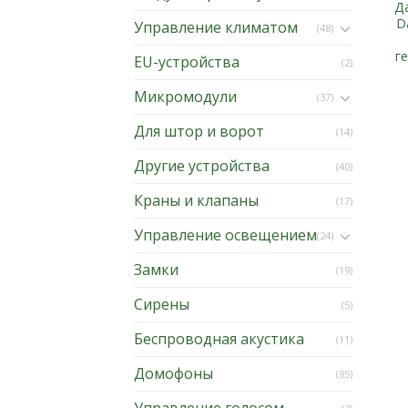
Д
D
Управление климатом
(48)
г
EU-устройства
(2)
Микромодули
(37)
Для штор и ворот
(14)
Другие устройства
(40)
Краны и клапаны
(17)
Управление освещением
(24)
Замки
(19)
Сирены
(5)
Беспроводная акустика
(11)
Домофоны
(85)