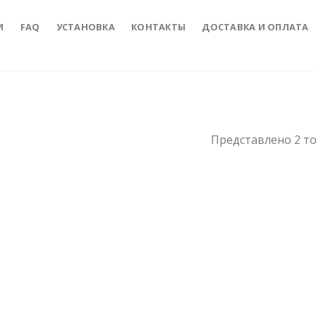
И
FAQ
УСТАНОВКА
КОНТАКТЫ
ДОСТАВКА И ОПЛАТА
Представлено 2 т
Add to
Add to
Wishlist
Wishlist