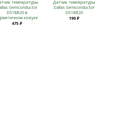
атчик температуры
Датчик температуры
allas Semiconductor
Dallas Semiconductor
DS18B20 в
DS18B20
ерметичном кожухе
190
₽
475
₽