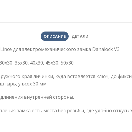
ОПИСАНИЕ
ДЕТАЛИ
nce для электромеханического замка Danalock V3.
х30, 35х30, 40х30, 45х30, 50х30
аружного края личинки, куда вставляется ключ, до фик
штырь, у всех 30 мм.
 удлинения внутренней стороны.
ения замка есть места без резьбы, где удобно откусыв