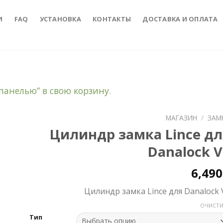
И
FAQ
УСТАНОВКА
КОНТАКТЫ
ДОСТАВКА И ОПЛАТА
панелью” в свою корзину.
МАГАЗИН
/
ЗАМ
Цилиндр замка Lince дл
to
Danalock V
ist
6,49
Цилиндр замка Lince для Danalock 
ОЧИСТИ
Тип