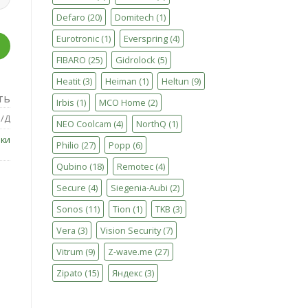
Defaro
(20)
Domitech
(1)
Eurotronic
(1)
Everspring
(4)
FIBARO
(25)
Gidrolock
(5)
Heatit
(3)
Heiman
(1)
Heltun
(9)
ть
Irbis
(1)
MCO Home
(2)
/Д
NEO Coolcam
(4)
NorthQ
(1)
ки
Philio
(27)
Popp
(6)
Qubino
(18)
Remotec
(4)
Secure
(4)
Siegenia-Aubi
(2)
Sonos
(11)
Tion
(1)
TKB
(3)
Vera
(3)
Vision Security
(7)
Vitrum
(9)
Z-wave.me
(27)
Zipato
(15)
Яндекс
(3)