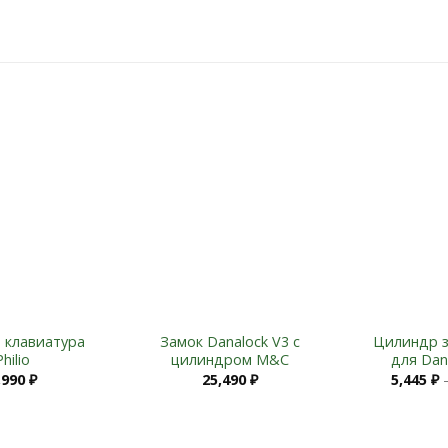
Add to
Add to
Wishlist
Wishlist
+
+
 клавиатура
Замок Danalock V3 с
Цилиндр з
Philio
цилиндром M&C
для Dan
,990
₽
25,490
₽
5,445
₽