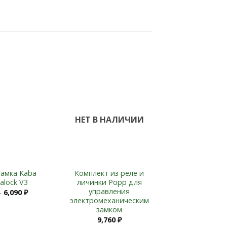
Add to
Add to
Wishlist
Wishlist
НЕТ В НАЛИЧИИ
+
+
амка Kaba
Комплект из реле и
Замок с п
alock V3
личинки Popp для
панел
управления
–
6,090
₽
14,50
электромеханическим
замком
9,760
₽