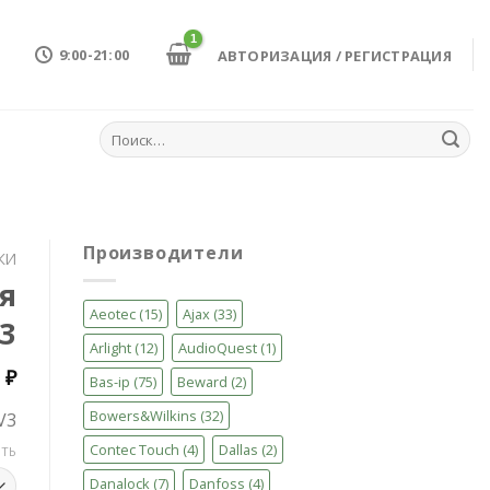
9:00-21:00
АВТОРИЗАЦИЯ / РЕГИСТРАЦИЯ
Искать:
Производители
КИ
я
Aeotec
(15)
Ajax
(33)
3
Arlight
(12)
AudioQuest
(1)
0
₽
Bas-ip
(75)
Beward
(2)
Bowers&Wilkins
(32)
V3
Contec Touch
(4)
Dallas
(2)
ТЬ
Danalock
(7)
Danfoss
(4)