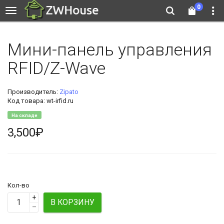
0
Мини-панель управления
RFID/Z-Wave
Производитель:
Zipato
Код товара: wt-irfid.ru
На складе
3,500₽
Кол-во
+
В КОРЗИНУ
–