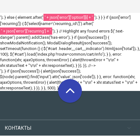
'); } else { element.after('
' + json['error']['option'][i] + '
'); } } } if (json['error']
['recurring']) { $('select[name=\'recurring_id\']').after('
' + json['error']['recurring'] + '
'); } // Highlight any found errors $('.text-
danger').parent().addClass('has-error'); } if (json['success']) {
showModalNotification(); ModalDialogResult(json['success']);
setTimeout(function () { $('#cart .header__cart__indicator').html(json['total']); },
100); $('#cart').load('index.php?route=common/cart/info'); } }, error:
function(xhr, ajaxOptions, thrownError) { alert(thrownError + "\r\n" +
xhr.statusText + "\r\n" + xhr.responseText); } }); }); //-->
'); } if (json['success']) { alert(json['success']);
$(node).parent().find('input').attr('value', json['code']); } }, error: function(xhr,
ajaxOptions, thrownError) { alert(thrownError + "\r\n" + xhr.statusText + "\r\n" +
xhr.responseText); } }); } }, 500); }); //-->
КОНТАКТЫ