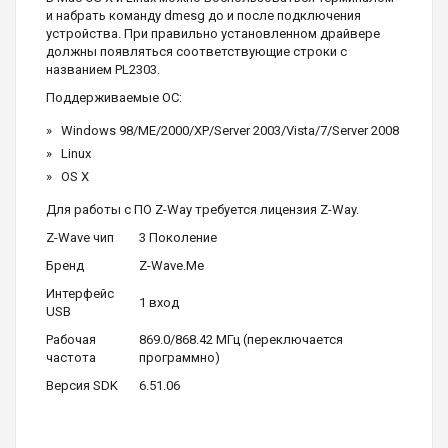
и набрать команду dmesg до и после подключения
устройства. При правильно установленном драйвере
должны появляться соответствующие строки с
названием PL2303.
Поддерживаемые ОС:
Windows 98/ME/2000/XP/Server 2003/Vista/7/Server 2008
Linux
OS X
Для работы с ПО Z-Way требуется лицензия Z-Way.
Z-Wave чип
3 Поколение
Бренд
Z-Wave.Me
Интерфейс
1 вход
USB
Рабочая
869.0/868.42 МГц (переключается
частота
программно)
Версия SDK
6.51.06