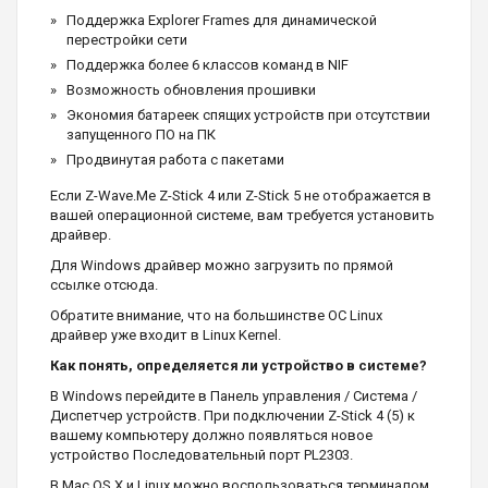
Поддержка Explorer Frames для динамической
перестройки сети
Поддержка более 6 классов команд в NIF
Возможность обновления прошивки
Экономия батареек спящих устройств при отсутствии
запущенного ПО на ПК
Продвинутая работа с пакетами
Если Z-Wave.Me Z-Stick 4 или Z-Stick 5 не отображается в
вашей операционной системе, вам требуется установить
драйвер.
Для Windows драйвер можно загрузить по прямой
ссылке отсюда.
Обратите внимание, что на большинстве ОС Linux
драйвер уже входит в Linux Kernel.
Как понять, определяется ли устройство в системе?
В Windows перейдите в Панель управления / Система /
Диспетчер устройств. При подключении Z-Stick 4 (5) к
вашему компьютеру должно появляться новое
устройство Последовательный порт PL2303.
В Mac OS X и Linux можно воспользоваться терминалом