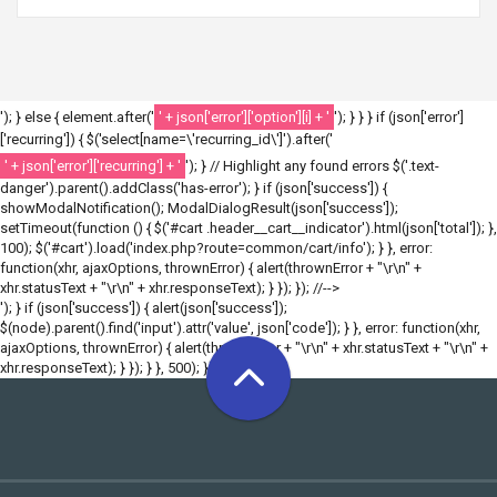
'); } else { element.after('
' + json['error']['option'][i] + '
'); } } } if (json['error']
['recurring']) { $('select[name=\'recurring_id\']').after('
' + json['error']['recurring'] + '
'); } // Highlight any found errors $('.text-
danger').parent().addClass('has-error'); } if (json['success']) {
showModalNotification(); ModalDialogResult(json['success']);
setTimeout(function () { $('#cart .header__cart__indicator').html(json['total']); },
100); $('#cart').load('index.php?route=common/cart/info'); } }, error:
function(xhr, ajaxOptions, thrownError) { alert(thrownError + "\r\n" +
xhr.statusText + "\r\n" + xhr.responseText); } }); }); //-->
'); } if (json['success']) { alert(json['success']);
$(node).parent().find('input').attr('value', json['code']); } }, error: function(xhr,
ajaxOptions, thrownError) { alert(thrownError + "\r\n" + xhr.statusText + "\r\n" +
xhr.responseText); } }); } }, 500); }); //-->