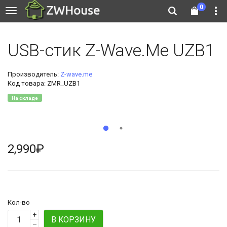
0
USB-стик Z-Wave.Me UZB1
Производитель:
Z-wave.me
Код товара: ZMR_UZB1
На складе
2,990₽
Кол-во
+
В КОРЗИНУ
–