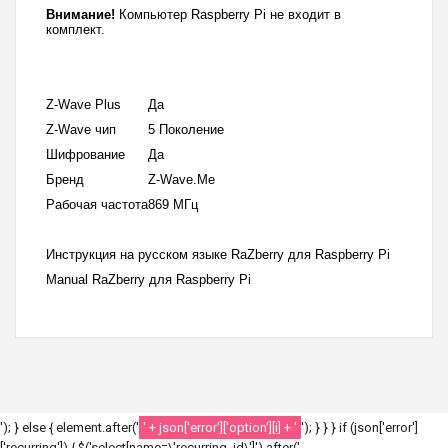
Внимание!
Компьютер Raspberry Pi не входит в
комплект.
Z-Wave Plus
Да
Z-Wave чип
5 Поколение
Шифрование
Да
Бренд
Z-Wave.Me
Рабочая частота
869 МГц
Инструкция на русском языке RaZberry для Raspberry Pi
Manual RaZberry для Raspberry Pi
'); } else { element.after('
' + json['error']['option'][i] + '
'); } } } if (json['error']
['recurring']) { $('select[name=\'recurring_id\']').after('