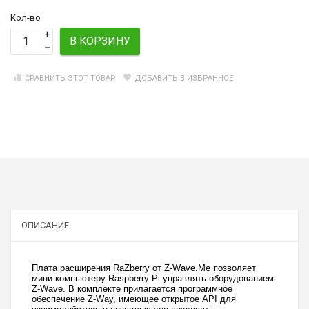
Кол-во
+
В КОРЗИНУ
–
СРАВНИТЬ ЭТОТ ТОВАР
ДОБАВИТЬ В ИЗБРАННОЕ
ОПИСАНИЕ
Плата расширения RaZberry от Z-Wave.Me позволяет
мини-компьютеру Raspberry Pi управлять оборудованием
Z-Wave. В комплекте прилагается программное
обеспечение Z-Way, имеющее открытое API для