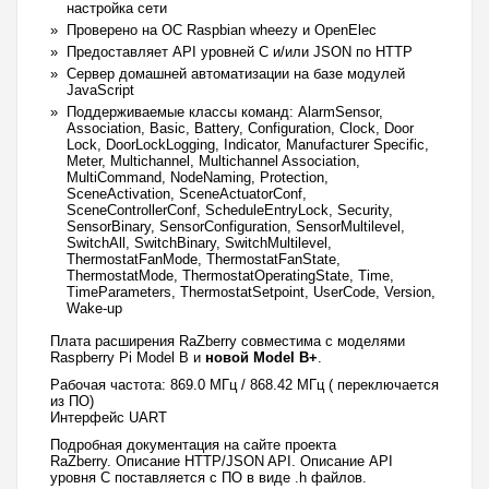
настройка сети
Проверено на ОС Raspbian wheezy и OpenElec
Предоставляет API уровней C и/или JSON по HTTP
Сервер домашней автоматизации на базе модулей
JavaScript
Поддерживаемые классы команд: AlarmSensor,
Association, Basic, Battery, Configuration, Clock, Door
Lock, DoorLockLogging, Indicator, Manufacturer Specific,
Meter, Multichannel, Multichannel Association,
MultiCommand, NodeNaming, Protection,
SceneActivation, SceneActuatorConf,
SceneControllerConf, ScheduleEntryLock, Security,
SensorBinary, SensorConfiguration, SensorMultilevel,
SwitchAll, SwitchBinary, SwitchMultilevel,
ThermostatFanMode, ThermostatFanState,
ThermostatMode, ThermostatOperatingState, Time,
TimeParameters, ThermostatSetpoint, UserCode, Version,
Wake-up
Плата расширения RaZberry совместима с моделями
Raspberry Pi Model B и
новой Model B+
.
Рабочая частота: 869.0 МГц / 868.42 МГц (
переключается
из ПО
)
Интерфейс UART
Подробная документация на сайте проекта
RaZberry. Описание HTTP/JSON API. Описание API
уровня C поставляется с ПО в виде .h файлов.