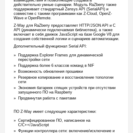
взаимодействия и позволяющее создавать
действительно умные сценарии. Модуль RaZberry также
поддерживает стандартный Zensys API (SerialAPI) и
совместим с такими программами как Z-Cloud, OpenZ-
Wave и OpenRemote.
Z-Way для RaZberry предоставляет HTTP/JSON API и C
API (динамически подключаемая библиотека), а также
включает в себя движок JavaScript на базе Google V8 для
создания собственной логики и сценариев автоматизации.
Дополнительный функционал Serial API:
Поддержка Explorer Frames для динамической
перестройки сети
Поддержка более 6 классов команд в NIF
Возможность обновления прошивки
Резервное копирование и восстановление топологии
сети
Экономия батареек спящих устройств при отсутствии
запущенного ПО на Raspberry
Продвинутая работа с пакетами
ПО Z-Way имеет следующие характеристики:
Сертифицированное ПО, написанное на
C/C++/JavaScript
Функции контроллера сети: включение/исключение и