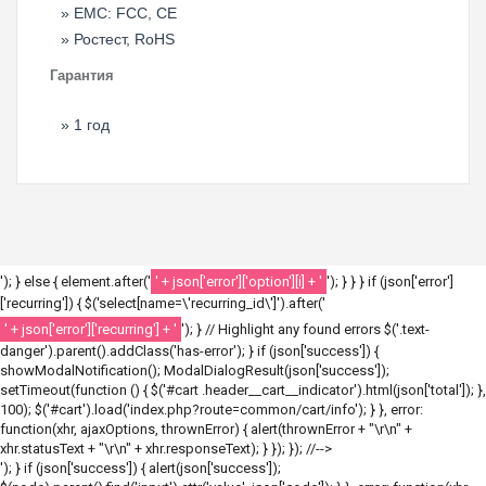
EMC: FCC, CE
Ростест, RoHS
Гарантия
1 год
'); } else { element.after('
' + json['error']['option'][i] + '
'); } } } if (json['error']
['recurring']) { $('select[name=\'recurring_id\']').after('
' + json['error']['recurring'] + '
'); } // Highlight any found errors $('.text-
danger').parent().addClass('has-error'); } if (json['success']) {
showModalNotification(); ModalDialogResult(json['success']);
setTimeout(function () { $('#cart .header__cart__indicator').html(json['total']); },
100); $('#cart').load('index.php?route=common/cart/info'); } }, error:
function(xhr, ajaxOptions, thrownError) { alert(thrownError + "\r\n" +
xhr.statusText + "\r\n" + xhr.responseText); } }); }); //-->
'); } if (json['success']) { alert(json['success']);