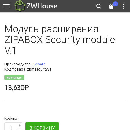
0
Модуль расширения
ZIPABOX Security module
V.1
Производитель:
Zipato
Код товара: zbmsecurityv1
На складе
13,630₽
Кол-во
+
В КОРЗИНУ