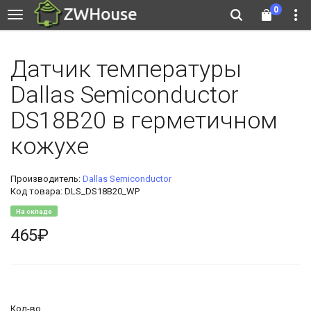
0
Датчик температуры
Dallas Semiconductor
DS18B20 в герметичном
кожухе
Производитель:
Dallas Semiconductor
Код товара: DLS_DS18B20_WP
На складе
465₽
Кол-во