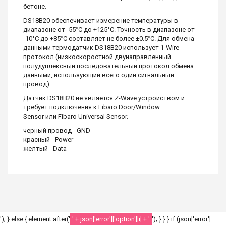
бетоне.
DS18B20 обеспечивает измерение температуры в
диапазоне от -55°C до +125°C. Точность в диапазоне от
-10°C до +85°C составляет не более ±0.5°C. Для обмена
данными термодатчик DS18B20 использует 1-Wire
протокол (низкоскоростной двунаправленный
полудуплексный последовательный протокол обмена
данными, использующий всего один сигнальный
провод).
Датчик DS18B20 не является Z-Wave устройством и
требует подключения к Fibaro Door/Window
Sensor или Fibaro Universal Sensor.
черный провод - GND
красный - Power
желтый - Data
'); } else { element.after('
' + json['error']['option'][i] + '
'); } } } if (json['error']