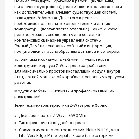
Помимо стандартных режимов работы (включение/
выключение устройств), реле может использоваться и
как дополнительный элемент существующей системы
охлаждения/обогрева. Для этого к реле
необходимо подключить дополнительный датчик
температуры (поставляется отдельно). Также Z-Wave
реле возможно использовать для создания
комплексных сценариев управления системы
“Умный Дом” на основании событий и информации,
поступающей от разнообразных датчиков и сенсоров.
Уникальные компактные габариты и специальная
конструкция корпуса Z-Wave реле разработаны
для максимально простой инсталляции модуля внутри
стандартной монтажной коробки за основным корпусом
розетки.
Модули одобрены и испытаны профессиональными
электриками!
Технические характеристики Z-Wave реле Qubino
Диапазон частот Z-Wave: 869,0 МГц
Тип переключателя: двойное реле
Совместимость с контроллерами: Netic, Netic1, Vera
Lite, Vera Edge, Philio, Zipato, Fibaro (с некоторыми