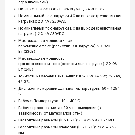
ограничениями)
Питание: 110-230В АС ± 10% 50/60Гц; 24-30В DC
Номинальный ток нагрузки AC на выходе (резистивная
нагрузка): 2 X 4A / 230VAC
Номинальный ток нагрузки DC на выходе (резистивная
нагрузка): 2 X 4A / 30VDC
Max выходная мощность при
переменном токе (резистивная нагрузка): 2 X 920
Вт (230В)
Max выходная мощность
при постоянногм токе (резистивная нагрузка): 2 X 96
Вт (24В)
Точность измерения значений: P = 5-50W, +/- 3W; P˃50W,
+/- 3%;
Диапазон измерений датчика температуры: -50 ~ 125 °
C
Рабочая Температура: -10 ~ 40 ° C
Рабочее расстояние: до 30 м в помещении (в
зависимости от материалов стен)
Габаритные размеры (Ш х В х Г): 41,8 х 36,8 х 15,4 мм
Габаритные размеры упаковки (Ш х В х Г): 79 х 52 х 22
мм