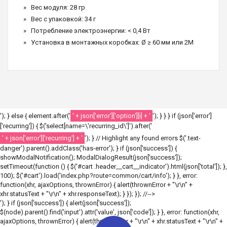
Вес модуля: 28 гр
Вес с упаковкой: 34 г
Потребление электроэнергии: < 0,4 Вт
Установка в монтажных коробках: Ø ≥ 60 мм или 2M
'); } else { element.after('
' + json['error']['option'][i] + '
'); } } } if (json['error']
['recurring']) { $('select[name=\'recurring_id\']').after('
' + json['error']['recurring'] + '
'); } // Highlight any found errors $('.text-
danger').parent().addClass('has-error'); } if (json['success']) {
showModalNotification(); ModalDialogResult(json['success']);
setTimeout(function () { $('#cart .header__cart__indicator').html(json['total']); },
100); $('#cart').load('index.php?route=common/cart/info'); } }, error:
function(xhr, ajaxOptions, thrownError) { alert(thrownError + "\r\n" +
xhr.statusText + "\r\n" + xhr.responseText); } }); }); //-->
'); } if (json['success']) { alert(json['success']);
$(node).parent().find('input').attr('value', json['code']); } }, error: function(xhr,
ajaxOptions, thrownError) { alert(thrownError + "\r\n" + xhr.statusText + "\r\n" +