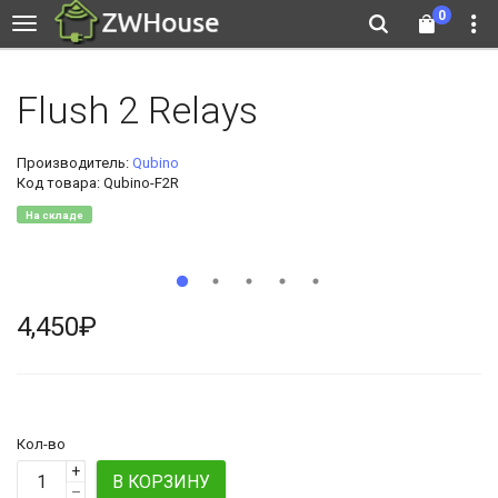
0
Flush 2 Relays
Производитель:
Qubino
Код товара: Qubino-F2R
На складе
4,450₽
Кол-во
+
В КОРЗИНУ
–