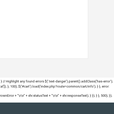
; } // Highlight any found errors $('.text-danger').parent().addClass('has-error');
l']); }, 100); $('#cart').load('index.php?route=common/cart/info'); } }, error:
hrownError + "\r\n" + xhr.statusText + "\r\n" + xhr.responseText); } }); } }, 500); });