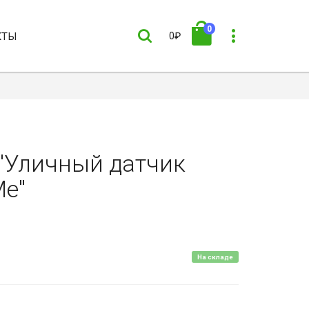
0
КТЫ
0₽
"Уличный датчик
Me"
На складе