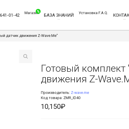
%
Магазин
Установка
F.A.Q.
)641-01-42
БАЗА ЗНАНИЙ
КОНТА
ый датчик движения Z-Wave.Me"
Готовый комплект 
движения Z-Wave.
Производитель:
Z-wave.me
Код товара: ZMR_ID40
10,150₽