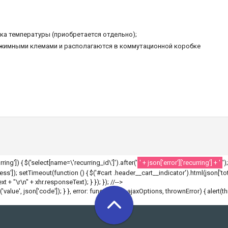
а температуры (приобретается отдельно);
ажимными клемами и располагаются в коммутационной коробке
ecurring']) { $('select[name=\'recurring_id\']').after('
' + json['error']['recurring'] + '
')
']); setTimeout(function () { $('#cart .header__cart__indicator').html(json['tota
 + "\r\n" + xhr.responseText); } }); }); //-->
r('value', json['code']); } }, error: function(xhr, ajaxOptions, thrownError) { alert(t