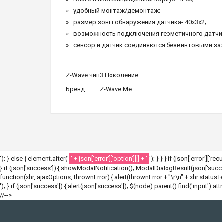
удобный монтаж/демонтаж;
размер зоны обнаружения датчика- 40х3х2;
возможность подключения герметичного датчик
сенсор и датчик соединяются безвинтовыми з
Z-Wave чип
3 Поколение
Бренд
Z-Wave.Me
'); } else { element.after('
' + json['error']['option'][i] + '
'); } } } if (json['error']['r
} if (json['success']) { showModalNotification(); ModalDialogResult(json['success
function(xhr, ajaxOptions, thrownError) { alert(thrownError + "\r\n" + xhr.statusText
'); } if (json['success']) { alert(json['success']); $(node).parent().find('input').att
//-->