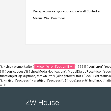
Инструкция на русском языке Wall Controller
Manual Wall Controller
'); } else { element.after('
' + json['error']['option'][i] + '
'); } } } if (json['error']['r
} if (json['success']) { showModalNotification(); ModalDialogResult(json['success
function(xhr, ajaxOptions, thrownError) { alert(thrownError + "\r\n" + xhr.statusText
'); } if (json['success']) { alert(json['success']); $(node).parent().find('input').att
//-->
ZW House