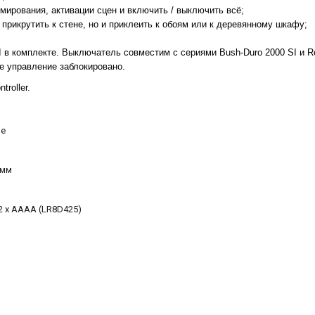
ирования, активации сцен и включить / выключить всё;
 прикрутить к стене, но и приклеить к обоям или к деревянному шкафу;
 в комплекте. Выключатель совместим с сериями Bush-Duro 2000 SI и Re
е управление заблокировано.
roller.
ие
 мм
2 x AAAA (LR8D425)