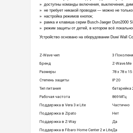
доступны команды включения, выключения, димм
не требует никакой проводки — можно не только
настройка режимов кнопок;
рамка и клавиша серии Busch-Jaeger Duro2000 SI
режим защиты от детей, в котором всё локально
Устройство основано на оборудовании Duwi Wall Cont
Z-Wave чип
3 Поколен
Бренд
Z-Wave.Me
Размеры
78 x 78 x 15
Степень защиты
IP 20
Тип питания
батарейка 
Рабочая частота
869 МГц
Поддержка в Vera 3 и Lite
Частично
Поддержка в Zipato
Нет
Поддержка в Z-Way
Да
Поддержка в Fibaro Home Center 2 и Lite
Да