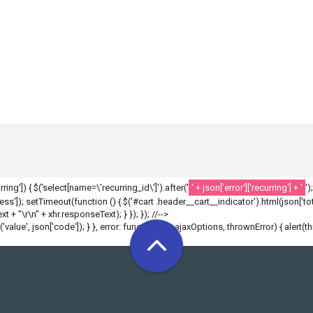
ecurring']) { $('select[name=\'recurring_id\']').after('
' + json['error']['recurring'] + '
')
']); setTimeout(function () { $('#cart .header__cart__indicator').html(json['tota
 + "\r\n" + xhr.responseText); } }); }); //-->
r('value', json['code']); } }, error: function(xhr, ajaxOptions, thrownError) { alert(t