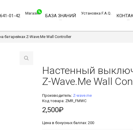
%
Магазин
Установка
F.A.Q.
)641-01-42
БАЗА ЗНАНИЙ
КОНТА
 батарейках Z-Wave.Me Wall Controller
Настенный выключ
Z-Wave.Me Wall Cont
Производитель:
Z-wave.me
Код товара: ZMR_FMWC
2,500₽
Цена в бонусных баллах: 200