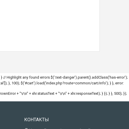
; } // Highlight any found errors $('.text-danger').parent().addClass('has-error');
l']); }, 100); $('#cart').load('index.php?route=common/cart/info'); } }, error:
hrownError + "\r\n" + xhr.statusText + "\r\n" + xhr.responseText); } }); } }, 500); });
КОНТАКТЫ