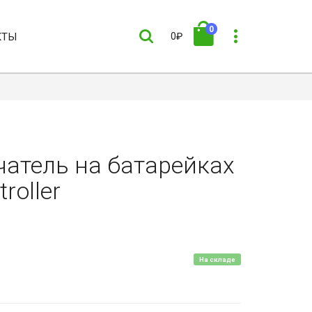
0
КТЫ
0₽
атель на батарейках
roller
На складе