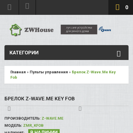
0
КАТЕГОРИИ
Главная
»
Пульты управления
»
Брелок Z-Wave.Me Key
Fob
БРЕЛОК Z-WAVE.ME KEY FOB
ПРОИЗВОДИТЕЛЬ:
Z-WAVE.ME
МОДЕЛЬ:
ZMR_KFOB
В НАЛИЧИИ
НАЛИЧИЕ: