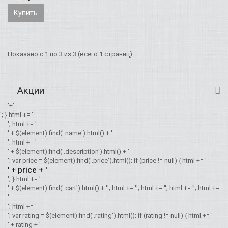
Купить
Показано с 1 по 3 из 3 (всего 1 страниц)
Акции
'+'
'; } html += '
'; html += '
' + $(element).find('.name').html() + '
'; html += '
' + $(element).find('.description').html() + '
'; var price = $(element).find('.price').html(); if (price != null) { html += '
' + price + '
'; } html += '
' + $(element).find('.cart').html() + '
'; html += '
'; html += '
'; html += '
'; html +=
'
'; html += '
'; var rating = $(element).find('.rating').html(); if (rating != null) { html += '
' + rating + '