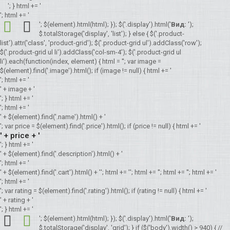
'; } html += '
'; html += '
'; $(element).html(html); }); $('.display').html('
Вид:
');
$.totalStorage('display', 'list'); } else { $('.product-
list').attr('class', 'product-grid'); $('.product-grid ul').addClass('row');
$('.product-grid ul li').addClass('col-sm-4'); $('.product-grid ul
li').each(function(index, element) { html = ''; var image =
$(element).find('.image').html(); if (image != null) { html += '
'; html += '
' + image + '
'; } html += '
'; html += '
' + $(element).find('.name').html() + '
'; var price = $(element).find('.price').html(); if (price != null) { html += '
' + price + '
'; } html += '
' + $(element).find('.description').html() + '
'; html += '
' + $(element).find('.cart').html() + '
'; html += '
'; html += '
'; html += '
'; html += '
'; html += '
'; var rating = $(element).find('.rating').html(); if (rating != null) { html += '
' + rating + '
'; } html += '
'; $(element).html(html); }); $('.display').html('
Вид:
');
$.totalStorage('display', 'grid'); } if ($('body').width() > 940) { //