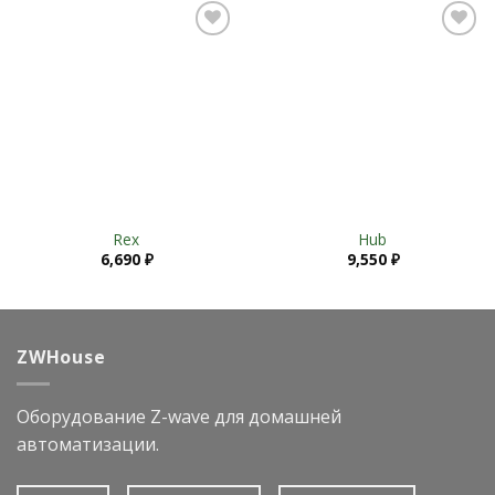
Add to
Add to
Wishlist
Wishlist
Rex
Hub
6,690
₽
9,550
₽
ZWHouse
Оборудование Z-wave для домашней
автоматизации.