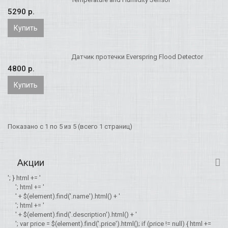
5290 p.
Купить
Датчик протечки Everspring Flood Detector
4800 p.
Купить
Показано с 1 по 5 из 5 (всего 1 страниц)
Акции
'; } html += '
'; html += '
' + $(element).find('.name').html() + '
'; html += '
' + $(element).find('.description').html() + '
'; var price = $(element).find('.price').html(); if (price != null) { html +=