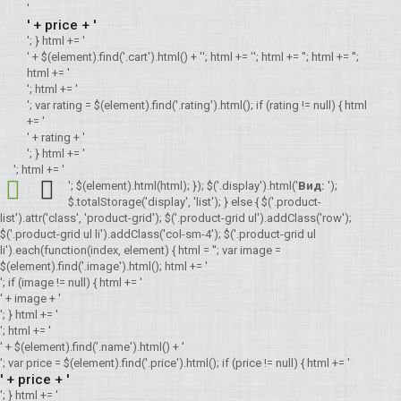
'
' + price + '
'; } html += '
' + $(element).find('.cart').html() + '
'; html += '
'; html += '
'; html += '
';
html += '
'; html += '
'; var rating = $(element).find('.rating').html(); if (rating != null) { html
+= '
' + rating + '
'; } html += '
'; html += '
'; $(element).html(html); }); $('.display').html('
Вид:
');
$.totalStorage('display', 'list'); } else { $('.product-
list').attr('class', 'product-grid'); $('.product-grid ul').addClass('row');
$('.product-grid ul li').addClass('col-sm-4'); $('.product-grid ul
li').each(function(index, element) { html = ''; var image =
$(element).find('.image').html(); html += '
'; if (image != null) { html += '
' + image + '
'; } html += '
'; html += '
' + $(element).find('.name').html() + '
'; var price = $(element).find('.price').html(); if (price != null) { html += '
' + price + '
'; } html += '