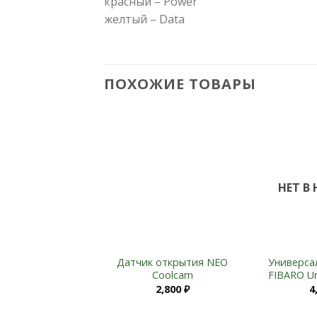
красный – Power
желтый – Data
ПОХОЖИЕ ТОВАРЫ
Add to
Wishlist
НЕТ В
+
Датчик открытия NEO
Универса
Coolcam
FIBARO Un
2,800
₽
4