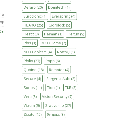
Defaro
(20)
Domitech
(1)
ть
Eurotronic
(1)
Everspring
(4)
WP
FIBARO
(25)
Gidrolock
(5)
ры
Heatit
(3)
Heiman
(1)
Heltun
(9)
Irbis
(1)
MCO Home
(2)
NEO Coolcam
(4)
NorthQ
(1)
Philio
(27)
Popp
(6)
Qubino
(18)
Remotec
(4)
Secure
(4)
Siegenia-Aubi
(2)
Sonos
(11)
Tion
(1)
TKB
(3)
Vera
(3)
Vision Security
(7)
Vitrum
(9)
Z-wave.me
(27)
Zipato
(15)
Яндекс
(3)