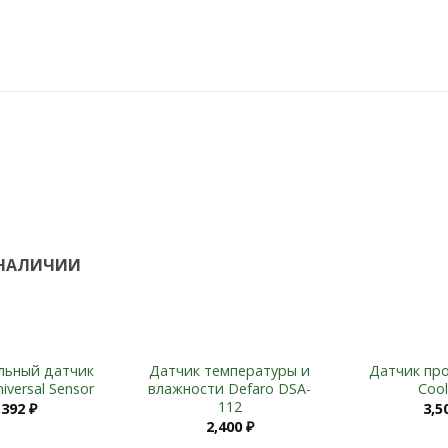
Add to
Add to
Wishlist
Wishlist
 НАЛИЧИИ
льный датчик
Датчик температуры и
Датчик пр
iversal Sensor
влажности Defaro DSA-
Coo
112
,392
₽
3,5
2,400
₽