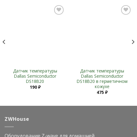
Add to
Add to
Wishlist
Wishlist
Датчик температуры
Датчик температуры
Dallas Semiconductor
Dallas Semiconductor
DS18B20
DS18B20 в герметичном
кожухе
190
₽
475
₽
ZWHouse
Оборудование Z-wave для домашней