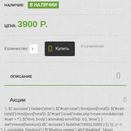
В НАЛИЧИИ
НАЛИЧИЕ:
3900 P.
ЦЕНА:
В сравнения
Купить
Количество:
ОПИСАНИЕ
Акции
'); $('.success').fadeIn('slow'); $('#cart-total').html(json['total']); $('#cart-
total2').html(json['total']); $('#cart').load('index.php?route=module/cart
#cart > *'); $('html, body').animate({ scrollTop: 0 }, 'slow'); }
setTimeout(function() {$('.success').fadeOut(1000)},3000) } }); }); //-->
'); }, complete: function() { $('#button-review').attr('disabled', false);