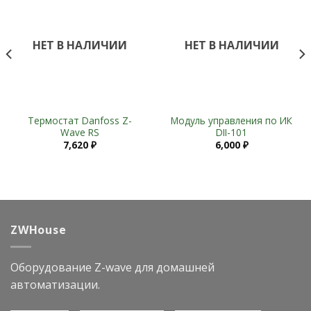
Add to
Add to
Wishlist
Wishlist
НЕТ В НАЛИЧИИ
НЕТ В НАЛИЧИИ
Термостат Danfoss Z-
Модуль управления по ИК
Wave RS
DII-101
7,620
₽
6,000
₽
ZWHouse
Оборудование Z-wave для домашней
автоматизации.