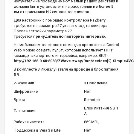
излучатели на проводе имеют малый радиус действия и
должны быть установлены на расстоянии
не более 5
см
от приемника ИК сигнала телевизора.
Для настройки с помощью контроллера RaZberry
требуется в параметре 27 указать код телевизора.
После настройки параметра 27
требуется
принудительно повторить интервью
.
На мобильном телефоне с помощью приложения iControl
Web можно создать пульт, который использует HTTP
команды экспертного интерфейса, например: ВКЛ -
http://192.168.0.60:8083/ZWave.zway/Run/devices[9].SimpleAVCo
В комплекте 3 ИК-излучателя на проводе и блок питания
5 В.
Z-Wave чип
3 Поколение
Шифрование
Нет
Бренд
Remotec
Блок питания 5 В 1
Тип питания
А
Рабочая частота
869 МГц
Поддержка в Vera 3 и Lite
Нет