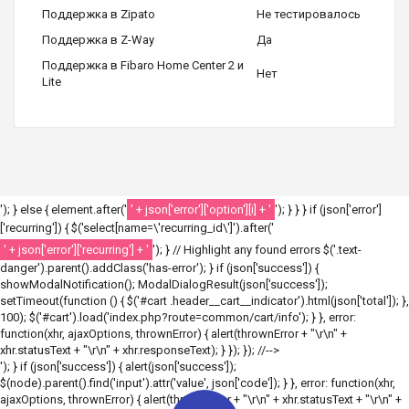
Поддержка в Zipato
Не тестировалось
Поддержка в Z-Way
Да
Поддержка в Fibaro Home Center 2 и
Нет
Lite
'); } else { element.after('
' + json['error']['option'][i] + '
'); } } } if (json['error']
['recurring']) { $('select[name=\'recurring_id\']').after('
' + json['error']['recurring'] + '
'); } // Highlight any found errors $('.text-
danger').parent().addClass('has-error'); } if (json['success']) {
showModalNotification(); ModalDialogResult(json['success']);
setTimeout(function () { $('#cart .header__cart__indicator').html(json['total']); },
100); $('#cart').load('index.php?route=common/cart/info'); } }, error:
function(xhr, ajaxOptions, thrownError) { alert(thrownError + "\r\n" +
xhr.statusText + "\r\n" + xhr.responseText); } }); }); //-->
'); } if (json['success']) { alert(json['success']);
$(node).parent().find('input').attr('value', json['code']); } }, error: function(xhr,
ajaxOptions, thrownError) { alert(thrownError + "\r\n" + xhr.statusText + "\r\n" +