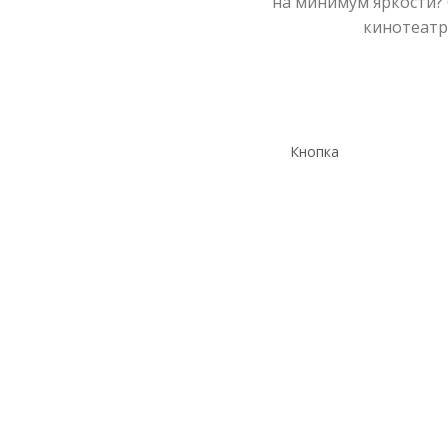
на минимум яркости? 
кинотеатре
Кнопка