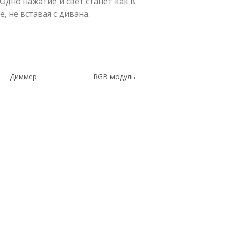
Одно нажатие и свет станет как в
, не вставая с дивана.
Диммер
RGB модуль