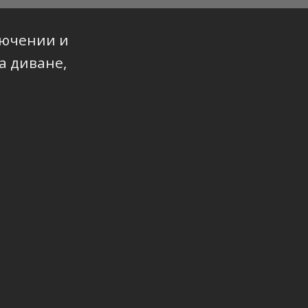
лючении и
а диване,