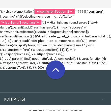
'); } else { element.after('
' + json['error']['option'][i] + '
'); } } } if (json['error']
['recurring']) { $('select[name=\'recurring_id\']').after('
' + json['error']['recurring'] + '
'); } // Highlight any found errors $('.text-
danger').parent().addClass('has-error'); } if (json['success']) {
showModalNotification(); ModalDialogResult(json['success']);
setTimeout(function () { $('#cart .header__cart__indicator').html(json['total']); },
100); $('#cart').load('index.php?route=common/cart/info'); } }, error:
function(xhr, ajaxOptions, thrownError) { alert(thrownError + "\r\n" +
xhr.statusText + "\r\n" + xhr.responseText); } }); }); //-->
'); } if (json['success']) { alert(json['success']);
$(node).parent().find('input').attr('value', json['code']); } }, error: function(xhr,
ajaxOptions, thrownError) { alert(thrownError + "\r\n" + xhr.statusText + "\r\n" +
xhr.responseText); } }); } }, 500); }); //-->
КОНТАКТЫ
© 2016 ZWHOUSE ALL RIGHTS RESERVED.