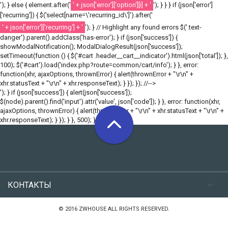
'); } else { element.after('
' + json['error']['option'][i] + '
'); } } } if (json['error']
['recurring']) { $('select[name=\'recurring_id\']').after('
' + json['error']['recurring'] + '
'); } // Highlight any found errors $('.text-
danger').parent().addClass('has-error'); } if (json['success']) {
showModalNotification(); ModalDialogResult(json['success']);
setTimeout(function () { $('#cart .header__cart__indicator').html(json['total']); },
100); $('#cart').load('index.php?route=common/cart/info'); } }, error:
function(xhr, ajaxOptions, thrownError) { alert(thrownError + "\r\n" +
xhr.statusText + "\r\n" + xhr.responseText); } }); }); //-->
'); } if (json['success']) { alert(json['success']);
$(node).parent().find('input').attr('value', json['code']); } }, error: function(xhr,
ajaxOptions, thrownError) { alert(thrownError + "\r\n" + xhr.statusText + "\r\n" +
xhr.responseText); } }); } }, 500); }); //-->
КОНТАКТЫ
© 2016 ZWHOUSE ALL RIGHTS RESERVED.