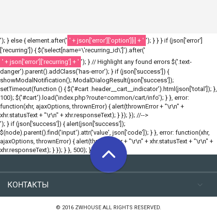
'); } else { element.after('
' + json['error']['option'][i] + '
'); } } } if (json['error']
['recurring']) { $('select[name=\'recurring_id\']').after('
' + json['error']['recurring'] + '
'); } // Highlight any found errors $('.text-
danger').parent().addClass('has-error'); } if (json['success']) {
showModalNotification(); ModalDialogResult(json['success']);
setTimeout(function () { $('#cart .header__cart__indicator').html(json['total']); },
100); $('#cart').load('index.php?route=common/cart/info'); } }, error:
function(xhr, ajaxOptions, thrownError) { alert(thrownError + "\r\n" +
xhr.statusText + "\r\n" + xhr.responseText); } }); }); //-->
'); } if (json['success']) { alert(json['success']);
$(node).parent().find('input').attr('value', json['code']); } }, error: function(xhr,
ajaxOptions, thrownError) { alert(thrownError + "\r\n" + xhr.statusText + "\r\n" +
xhr.responseText); } }); } }, 500); }); //-->
КОНТАКТЫ
© 2016 ZWHOUSE ALL RIGHTS RESERVED.