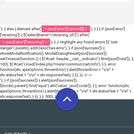
'); } else { element.after('
' + json['error']['option'][i] + '
'); } } } if (json['error']
['recurring']) { $('select[name=\'recurring_id\']').after('
' + json['error']['recurring'] + '
'); } // Highlight any found errors $('.text-
danger').parent().addClass('has-error'); } if (json['success']) {
showModalNotification(); ModalDialogResult(json['success']);
setTimeout(function () { $('#cart .header__cart__indicator').html(json['total']); },
100); $('#cart').load('index.php?route=common/cart/info'); } }, error:
function(xhr, ajaxOptions, thrownError) { alert(thrownError + "\r\n" +
xhr.statusText + "\r\n" + xhr.responseText); } }); }); //-->
'); } if (json['success']) { alert(json['success']);
$(node).parent().find('input').attr('value', json['code']); } }, error: function(xhr,
ajaxOptions, thrownError) { alert(thrownError + "\r\n" + xhr.statusText + "\r\n" +
xhr.responseText); } }); } }, 500); }); //-->