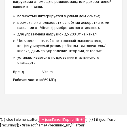
нагрузками с помощью радиокоманд или декоративной
панели-клавиши;
полностью интегрируется в умный дом Z-Wave;
возможно использовать с любыми декоративными
панелями от Vitrum (приобретаются отдельно);
для управления нагрузкой до 200 Вт на канал;
Четырехканальный электронный выключатель,
конфигурируемый режим работвы: выключатель/
кнопка, диммер, управление шторами, сателлит;
устанавливается в подрозетник итальянского
стандарта.
Бренд
Vitrum
Рабочая частота
869 МГц
'); } else { element.after('
' + json['error']['option'][i] + '
'); } } } if (json['error']
['recurring']) { $('select[name=\'recurring_id\']').after('