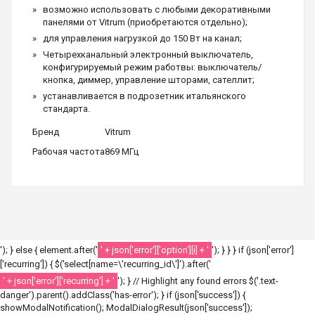
возможно использовать с любыми декоративными
панелями от Vitrum (приобретаются отдельно);
для управления нагрузкой до 150 Вт на канал;
Четырехканальный электронный выключатель,
конфигурируемый режим работвы: выключатель/
кнопка, диммер, управление шторами, сателлит;
устанавливается в подрозетник итальянского
стандарта.
Бренд
Vitrum
Рабочая частота
869 МГц
'); } else { element.after('
' + json['error']['option'][i] + '
'); } } } if (json['error']
['recurring']) { $('select[name=\'recurring_id\']').after('
' + json['error']['recurring'] + '
'); } // Highlight any found errors $('.text-
danger').parent().addClass('has-error'); } if (json['success']) {
showModalNotification(); ModalDialogResult(json['success']);