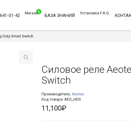
%
Магазин
Установка
F.A.Q.
)641-01-42
БАЗА ЗНАНИЙ
КОНТА
 Duty Smart Switch
Силовое реле Aeote
Switch
Производитель:
Aeotec
Код товара: AEO_HDS
11,100₽