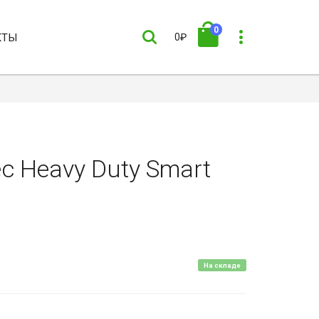
0
КТЫ
0₽
c Heavy Duty Smart
На складе