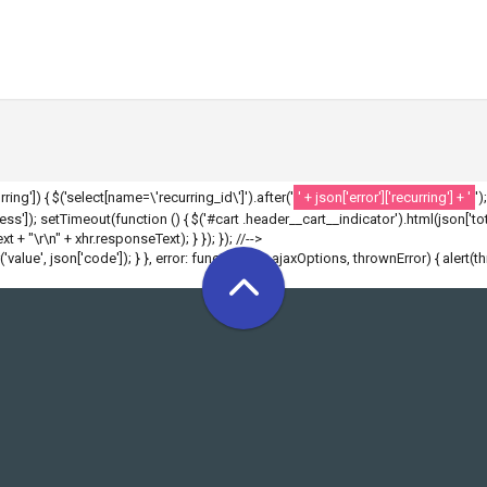
ecurring']) { $('select[name=\'recurring_id\']').after('
' + json['error']['recurring'] + '
')
']); setTimeout(function () { $('#cart .header__cart__indicator').html(json['tota
 + "\r\n" + xhr.responseText); } }); }); //-->
r('value', json['code']); } }, error: function(xhr, ajaxOptions, thrownError) { alert(t