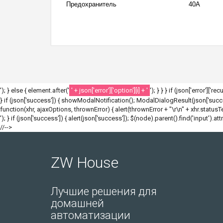
Предохранитель
40A
'); } else { element.after('
' + json['error']['option'][i] + '
'); } } } if (json['error']['r
} if (json['success']) { showModalNotification(); ModalDialogResult(json['success
function(xhr, ajaxOptions, thrownError) { alert(thrownError + "\r\n" + xhr.statusText
'); } if (json['success']) { alert(json['success']); $(node).parent().find('input').att
//-->
ZW House
Лучшие решения для
домашней
автоматизации