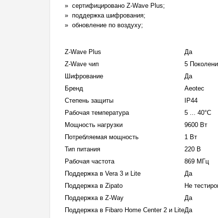
сертифицировано Z-Wave Plus;
поддержка шифрования;
обновление по воздуху;
Z-Wave Plus
Да
Z-Wave чип
5 Поколен
Шифрование
Да
Бренд
Aeotec
Степень защиты
IP44
Рабочая температура
5 ... 40°C
Мощность нагрузки
9600 Вт
Потребляемая мощность
1 Вт
Тип питания
220 В
Рабочая частота
869 МГц
Поддержка в Vera 3 и Lite
Да
Поддержка в Zipato
Не тестиро
Поддержка в Z-Way
Да
Поддержка в Fibaro Home Center 2 и Lite
Да