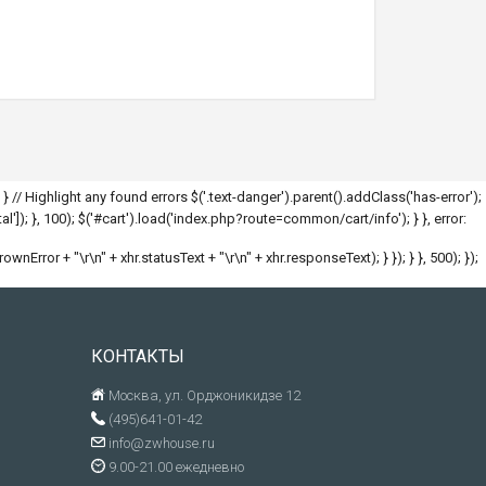
; } // Highlight any found errors $('.text-danger').parent().addClass('has-error');
l']); }, 100); $('#cart').load('index.php?route=common/cart/info'); } }, error:
hrownError + "\r\n" + xhr.statusText + "\r\n" + xhr.responseText); } }); } }, 500); });
КОНТАКТЫ
Москва, ул. Орджоникидзе 12
(495)641-01-42
info@zwhouse.ru
9.00-21.00 ежедневно