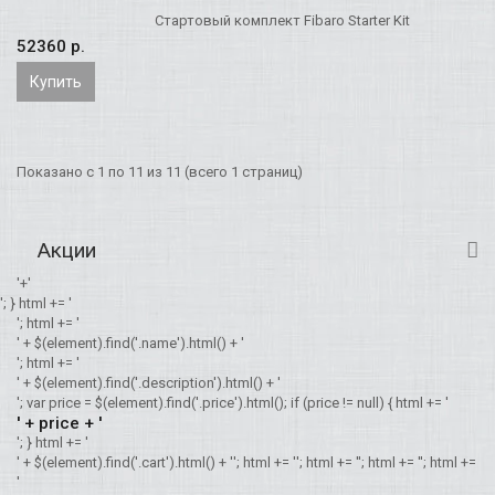
Стартовый комплект Fibaro Starter Kit
52360 p.
Купить
Показано с 1 по 11 из 11 (всего 1 страниц)
Акции
'+'
'; } html += '
'; html += '
' + $(element).find('.name').html() + '
'; html += '
' + $(element).find('.description').html() + '
'; var price = $(element).find('.price').html(); if (price != null) { html += '
' + price + '
'; } html += '
' + $(element).find('.cart').html() + '
'; html += '
'; html += '
'; html += '
'; html +=
'