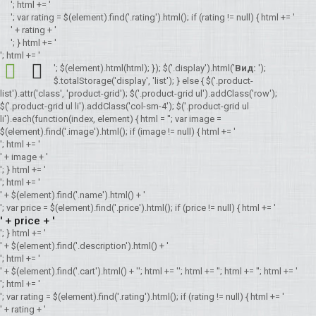
'; html += '
'; var rating = $(element).find('.rating').html(); if (rating != null) { html += '
' + rating + '
'; } html += '
'; html += '
'; $(element).html(html); }); $('.display').html('
Вид:
');
$.totalStorage('display', 'list'); } else { $('.product-
list').attr('class', 'product-grid'); $('.product-grid ul').addClass('row');
$('.product-grid ul li').addClass('col-sm-4'); $('.product-grid ul
li').each(function(index, element) { html = ''; var image =
$(element).find('.image').html(); if (image != null) { html += '
'; html += '
' + image + '
'; } html += '
'; html += '
' + $(element).find('.name').html() + '
'; var price = $(element).find('.price').html(); if (price != null) { html += '
' + price + '
'; } html += '
' + $(element).find('.description').html() + '
'; html += '
' + $(element).find('.cart').html() + '
'; html += '
'; html += '
'; html += '
'; html += '
'; html += '
'; var rating = $(element).find('.rating').html(); if (rating != null) { html += '
' + rating + '