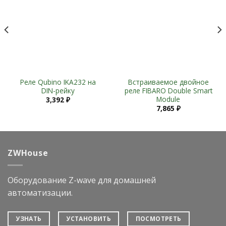
Wishlist
Wishlist
Реле Qubino IKA232 на
Встраиваемое двойное
DIN-рейку
реле FIBARO Double Smart
Module
3,392
₽
7,865
₽
ZWHouse
Оборудование Z-wave для домашней
автоматизации.
УЗНАТЬ
УСТАНОВИТЬ
ПОСМОТРЕТЬ