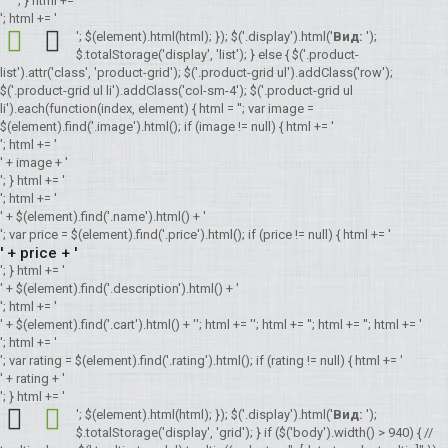
'; } html += '
'; html += '
'; $(element).html(html); }); $('.display').html('
Вид:
');
$.totalStorage('display', 'list'); } else { $('.product-
list').attr('class', 'product-grid'); $('.product-grid ul').addClass('row');
$('.product-grid ul li').addClass('col-sm-4'); $('.product-grid ul
li').each(function(index, element) { html = ''; var image =
$(element).find('.image').html(); if (image != null) { html += '
'; html += '
' + image + '
'; } html += '
'; html += '
' + $(element).find('.name').html() + '
'; var price = $(element).find('.price').html(); if (price != null) { html += '
' + price + '
'; } html += '
' + $(element).find('.description').html() + '
'; html += '
' + $(element).find('.cart').html() + '
'; html += '
'; html += '
'; html += '
'; html += '
'; html += '
'; var rating = $(element).find('.rating').html(); if (rating != null) { html += '
' + rating + '
'; } html += '
'; $(element).html(html); }); $('.display').html('
Вид:
');
$.totalStorage('display', 'grid'); } if ($('body').width() > 940) { //