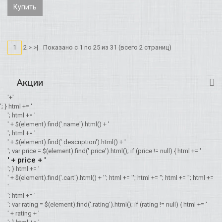
Купить
1
2 > >|
Показано с 1 по 25 из 31 (всего 2 страниц)
Акции
'+'
'; } html += '
'; html += '
' + $(element).find('.name').html() + '
'; html += '
' + $(element).find('.description').html() + '
'; var price = $(element).find('.price').html(); if (price != null) { html += '
' + price + '
'; } html += '
' + $(element).find('.cart').html() + '
'; html += '
'; html += '
'; html += '
'; html +=
'
'; html += '
'; var rating = $(element).find('.rating').html(); if (rating != null) { html += '
' + rating + '