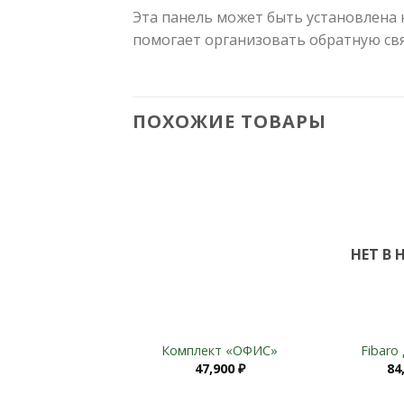
Эта панель может быть установлена
помогает организовать обратную свя
ПОХОЖИЕ ТОВАРЫ
Add to
Add to
Wishlist
Wishlist
НЕТ В
+
+
ОАБОНЕНТСКАЯ
Комплект «ОФИС»
Fibar
ЗЫВНАЯ ПАНЕЛЬ
47,900
₽
84
AA-14FB
133,385
₽