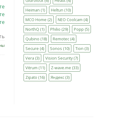
Gidrolock
(6)
Heatit
(4)
те
Heiman
(1)
Heltun
(10)
те
MCO Home
(2)
NEO Coolcam
(4)
те
NorthQ
(1)
Philio
(29)
Popp
(5)
ть
Qubino
(18)
Remotec
(4)
ны
Secure
(4)
Sonos
(10)
Tion
(3)
Vera
(3)
Vision Security
(7)
Vitrum
(11)
Z-wave.me
(33)
Zipato
(16)
Яндекс
(3)