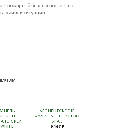
 к пожарной безопасности. Она
аварийной ситуации.
Add to
Add to
Wishlist
Wishlist
АЛИЧИИ
+
ПАНЕЛЬ +
АБОНЕНТСКОЕ IP
МОФОН
АУДИО УСТРОЙСТВО
-01D GREY
SP-03
 WHITE
9,167
₽