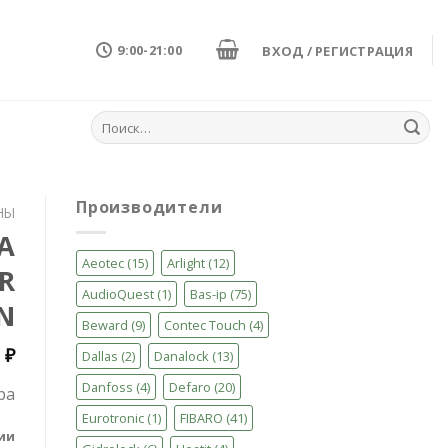
9:00-21:00
ВХОД / РЕГИСТРАЦИЯ
Искать:
Производители
НЫ
А
Aeotec
(15)
Arlight
(12)
R
AudioQuest
(1)
Bas-ip
(75)
N
Beward
(9)
Contec Touch
(4)
5
₽
Dallas
(2)
Danalock
(13)
Danfoss
(4)
Defaro
(20)
ра
Eurotronic
(1)
FIBARO
(41)
ии