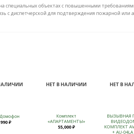
 на специальных объектах с повышенными требованиями
зь с диспетчерской для подтверждения пожарной или 
Add to
Add to
Wishlist
Wishlist
 НАЛИЧИИ
НЕТ В НАЛИЧИИ
НЕТ В Н
+
+
Комплект
ВЫЗЫВНАЯ 
o Домофон
«АПАРТАМЕНТЫ»
ВИДЕОДО
,990
₽
КОМПЛЕКТ AV
55,000
₽
+ AU-04LA