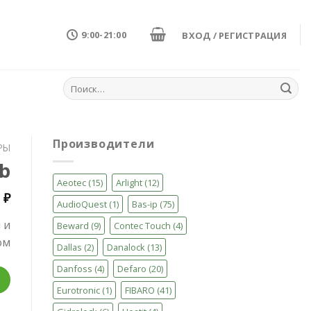
9:00-21:00
ВХОД / РЕГИСТРАЦИЯ
Искать:
Производители
РЫ
b
Aeotec
(15)
Arlight
(12)
4
₽
AudioQuest
(1)
Bas-ip
(75)
 и
Beward
(9)
Contec Touch
(4)
ом
Dallas
(2)
Danalock
(13)
Danfoss
(4)
Defaro
(20)
ер Z-Wave.Me Hub
Eurotronic
(1)
FIBARO
(41)