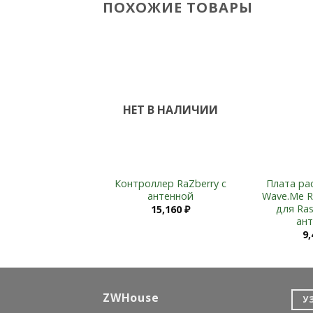
ПОХОЖИЕ ТОВАРЫ
Add to
Add to
Wishlist
Wishlist
 В НАЛИЧИИ
НЕТ В НАЛИЧИИ
+
 расширения Z-
Контроллер RaZberry c
Плата ра
e RaZberry 2 для
антенной
Wave.Me R
aspberry Pi
для Ras
15,160
₽
ан
7,850
₽
9
ZWHouse
У