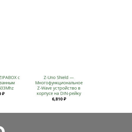
Add to
Add to
Wishlist
Wishlist
ZIPABOX с
Z-Uno Shield —
ванным
Многофункциональное
433Mhz
Z-Wave устройство в
корпусе на DIN-рейку
0
₽
6,810
₽