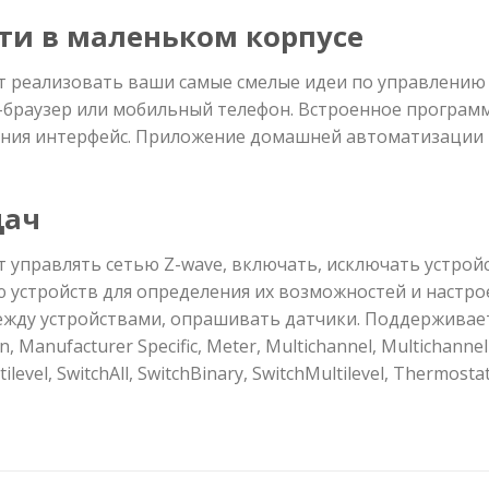
ти в маленьком корпусе
т реализовать ваши самые смелые идеи по управлению
браузер или мобильный телефон. Встроенное программ
ания интерфейс. Приложение домашней автоматизации 
дач
 управлять сетью Z-wave, включать, исключать устройс
устройств для определения их возможностей и настрое
жду устройствами, опрашивать датчики. Поддерживает
ion, Manufacturer Specific, Meter, Multichannel, Multichann
evel, SwitchAll, SwitchBinary, SwitchMultilevel, Thermost