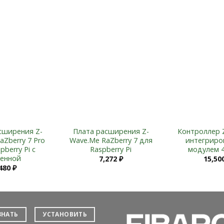
Add to
Add to
Wishlist
Wishlist
сширения Z-
Плата расширения Z-
Контроллер 
aZberry 7 Pro
Wave.Me RaZberry 7 для
интегриро
pberry Pi с
Raspberry Pi
модулем 
тенной
7,272
₽
15,50
,480
₽
ЗНАТЬ
УСТАНОВИТЬ