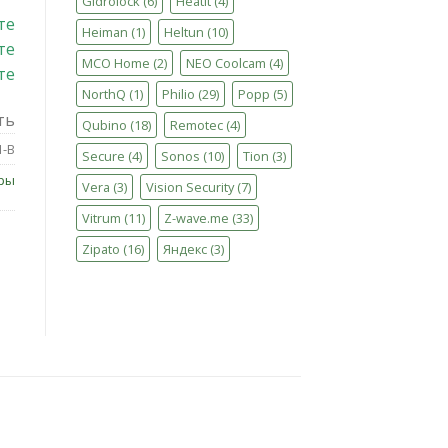
Gidrolock
(6)
Heatit
(4)
те
Heiman
(1)
Heltun
(10)
те
MCO Home
(2)
NEO Coolcam
(4)
те
NorthQ
(1)
Philio
(29)
Popp
(5)
ть
Qubino
(18)
Remotec
(4)
-B
Secure
(4)
Sonos
(10)
Tion
(3)
ры
Vera
(3)
Vision Security
(7)
Vitrum
(11)
Z-wave.me
(33)
Zipato
(16)
Яндекс
(3)