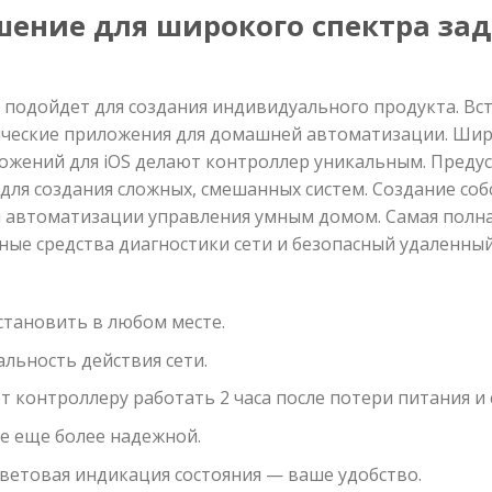
ешение для широкого спектра з
 подойдет для создания индивидуального продукта. В
ические приложения для домашней автоматизации. Шир
ложений для iOS делают контроллер уникальным. Преду
ля создания сложных, смешанных систем. Создание соб
я автоматизации управления умным домом. Самая полн
бные средства диагностики сети и безопасный удаленны
тановить в любом месте.
альность действия сети.
 контроллеру работать 2 часа после потери питания и
e еще более надежной.
 световая индикация состояния — ваше удобство.