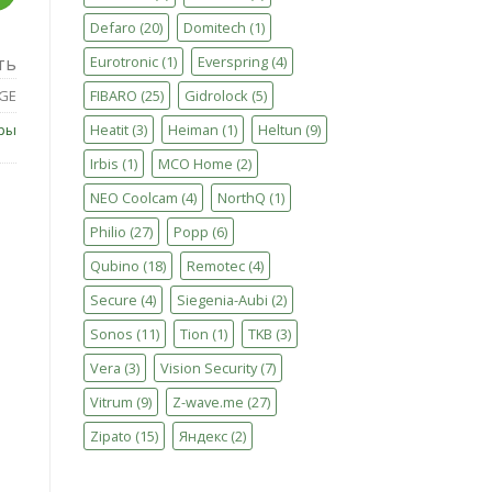
Defaro
(20)
Domitech
(1)
Eurotronic
(1)
Everspring
(4)
ть
FIBARO
(25)
Gidrolock
(5)
GE
Heatit
(3)
Heiman
(1)
Heltun
(9)
ры
Irbis
(1)
MCO Home
(2)
NEO Coolcam
(4)
NorthQ
(1)
Philio
(27)
Popp
(6)
Qubino
(18)
Remotec
(4)
Secure
(4)
Siegenia-Aubi
(2)
Sonos
(11)
Tion
(1)
TKB
(3)
Vera
(3)
Vision Security
(7)
Vitrum
(9)
Z-wave.me
(27)
Zipato
(15)
Яндекс
(2)