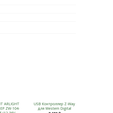
Add to
Add to
Wishlist
Wishlist
NT ARLIGHT
USB Контроллер Z-Way
Контроллер
Р ZW-104-
для Western Digital
дома Ver
 (12-36V,