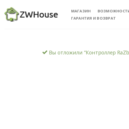
Skip
to
МАГАЗИН
ВОЗМОЖНОСТ
content
ГАРАНТИЯ И ВОЗВРАТ
Вы отложили “Контроллер RaZbe
Add 
Wishl