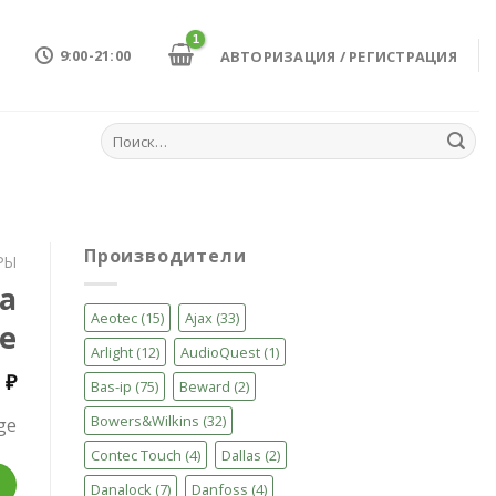
9:00-21:00
АВТОРИЗАЦИЯ / РЕГИСТРАЦИЯ
Искать:
Производители
РЫ
а
Aeotec
(15)
Ajax
(33)
ge
Arlight
(12)
AudioQuest
(1)
0
₽
Bas-ip
(75)
Beward
(2)
Bowers&Wilkins
(32)
ge
Contec Touch
(4)
Dallas
(2)
го дома Vera Edge
Danalock
(7)
Danfoss
(4)