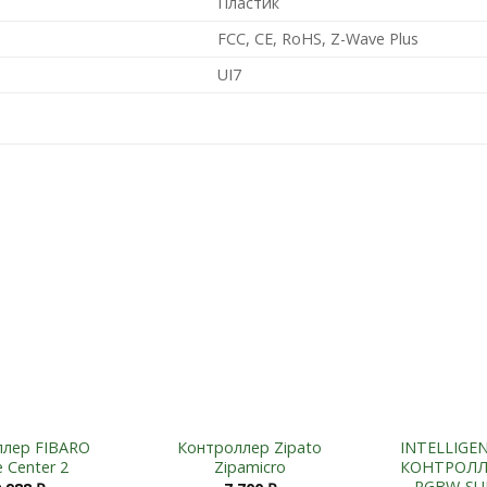
Пластик
FCC, CE, RoHS, Z-Wave Plus
UI7
Add to
Add to
Wishlist
Wishlist
+
ллер FIBARO
Контроллер Zipato
INTELLIGE
 Center 2
Zipamicro
КОНТРОЛЛЕ
RGBW-SUF