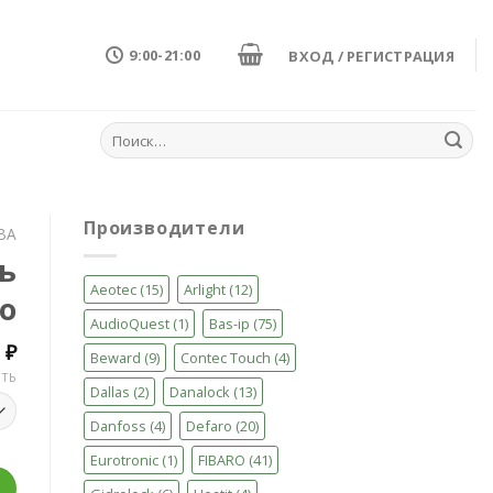
9:00-21:00
ВХОД / РЕГИСТРАЦИЯ
Искать:
Производители
ВА
ь
Aeotec
(15)
Arlight
(12)
ло
AudioQuest
(1)
Bas-ip
(75)
0
₽
Beward
(9)
Contec Touch
(4)
ТЬ
Dallas
(2)
Danalock
(13)
Danfoss
(4)
Defaro
(20)
Eurotronic
(1)
FIBARO
(41)
ая панель Vitrum I RU, стекло