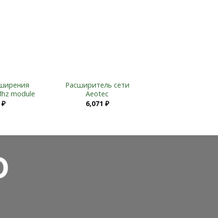
Add to
Add to
Wishlist
Wishlist
ширения
Расширитель сети
hz module
Aeotec
0
₽
6,071
₽