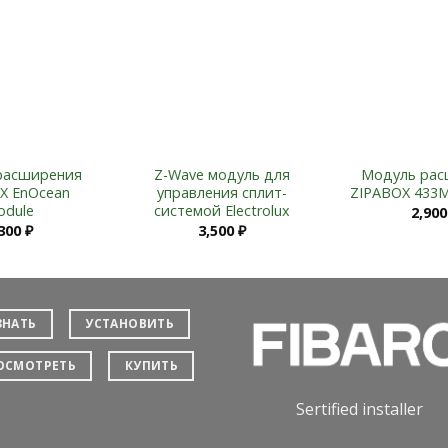
Add to
Add to
Wishlist
Wishlist
расширения
Z-Wave модуль для
Модуль рас
X EnOcean
управления сплит-
ZIPABOX 433M
odule
системой Electrolux
2,90
,300
₽
3,500
₽
ЗНАТЬ
УСТАНОВИТЬ
ОСМОТРЕТЬ
КУПИТЬ
Sertified installer