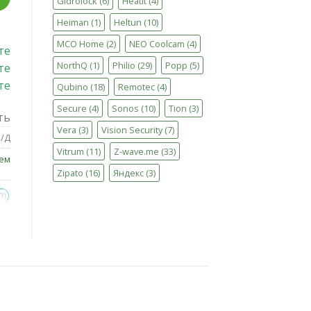
Gidrolock
(6)
Heatit
(4)
Heiman
(1)
Heltun
(10)
MCO Home
(2)
NEO Coolcam
(4)
те
NorthQ
(1)
Philio
(29)
Popp
(5)
те
те
Qubino
(18)
Remotec
(4)
Secure
(4)
Sonos
(10)
Tion
(3)
ть
Vera
(3)
Vision Security
(7)
/Д
Vitrum
(11)
Z-wave.me
(33)
ем
Zipato
(16)
Яндекс
(3)