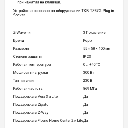
при нажатии на клавиши.
Устройство основано на оборудовании TKB TZ67G Plug-in
Socket.
Z-Wave чип
3 Поколение
Бренд
Popp
Размеры
55 × 58 × 100 мм
Степень защиты
IP 20
Рабочая температура
0 … +40 °C
Мощность нагрузки
300 Вт
Тип питания
230 В
Рабочая частота
869 МГц
Поддержка в Vera 3 и Lite
Да
Поддержка в Zipato
Да
Поддержка в Z-Way
Да
Поддержка в Fibaro Home Center 2 и Lite
Да