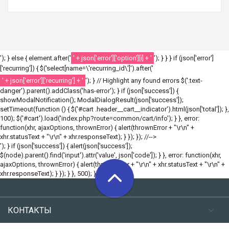
'); } else { element.after('
' + json['error']['option'][i] + '
'); } } } if (json['error']
['recurring']) { $('select[name=\'recurring_id\']').after('
' + json['error']['recurring'] + '
'); } // Highlight any found errors $('.text-
danger').parent().addClass('has-error'); } if (json['success']) {
showModalNotification(); ModalDialogResult(json['success']);
setTimeout(function () { $('#cart .header__cart__indicator').html(json['total']); },
100); $('#cart').load('index.php?route=common/cart/info'); } }, error:
function(xhr, ajaxOptions, thrownError) { alert(thrownError + "\r\n" +
xhr.statusText + "\r\n" + xhr.responseText); } }); }); //-->
'); } if (json['success']) { alert(json['success']);
$(node).parent().find('input').attr('value', json['code']); } }, error: function(xhr,
ajaxOptions, thrownError) { alert(thrownError + "\r\n" + xhr.statusText + "\r\n" +
xhr.responseText); } }); } }, 500); }); //-->
КОНТАКТЫ