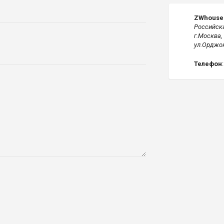
ZWhouse
Российск
г.Москва,
ул.Орджон
Телефон